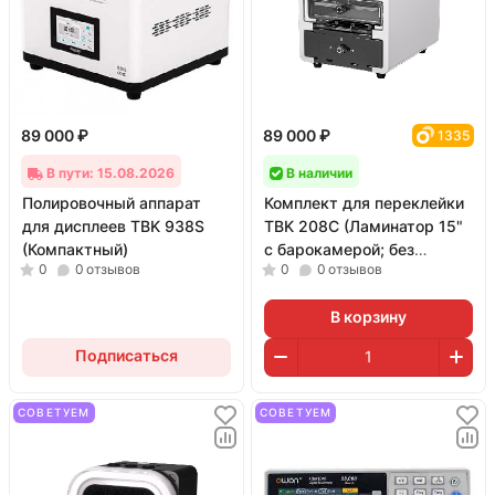
89 000 ₽
89 000 ₽
1335
В пути: 15.08.2026
В наличии
Полировочный аппарат
Комплект для переклейки
для дисплеев TBK 938S
TBK 208C (Ламинатор 15"
(Компактный)
с барокамерой; без
0
0
отзывов
0
0
отзывов
помпы)
В корзину
Подписаться
СОВЕТУЕМ
СОВЕТУЕМ