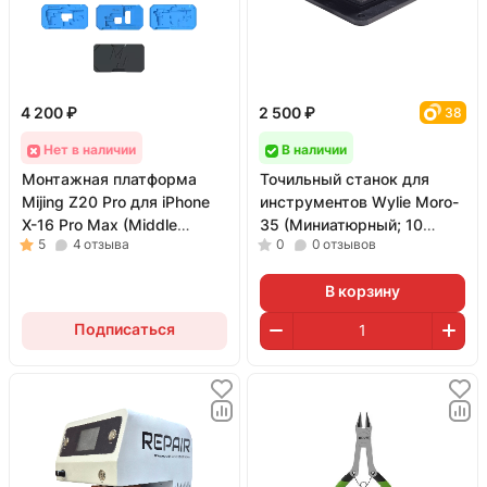
4 200 ₽
2 500 ₽
38
Нет в наличии
В наличии
Монтажная платформа
Точильный станок для
Mijing Z20 Pro для iPhone
инструментов Wylie Moro-
X-16 Pro Max (Middle
35 (Миниатюрный; 10
5
4
отзыва
0
0
отзывов
Frame)
сменных кругов)
В корзину
Подписаться