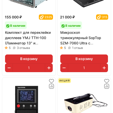
155 000 ₽
21 000 ₽
2325
315
В наличии
В наличии
Комплект для переклейки
Микроскоп
дисплеев YMJ TTH-100
тринокулярный SopTop
(Ламинатор 13" и
SZM-7060 Ultra с
5
3
отзыва
5
1
отзыв
двухступенчатая помпа)
подсветкой и линзой (7-
60X; белый)
В корзину
В корзину
АКЦИЯ