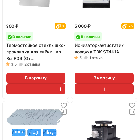
300 ₽
5 000 ₽
3
75
В наличии
В наличии
Термостойкое стеклышко-
Ионизатор-антистатик
прокладка для пайки Lan
воздуха TBK ST441A
5
1
отзыв
Rui P08 (От
3.5
2
отзыва
разбрызгивания припоя)
В корзину
В корзину