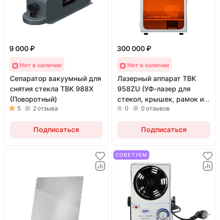
9 000 ₽
300 000 ₽
Нет в наличии
Нет в наличии
Сепаратор вакуумный для
Лазерный аппарат TBK
снятия стекла TBK 988X
958ZU (УФ-лазер для
(Поворотный)
стекол, крышек, рамок и
5
2
отзыва
0
0
отзывов
гравировки; 5 Вт)
Подписаться
Подписаться
СОВЕТУЕМ