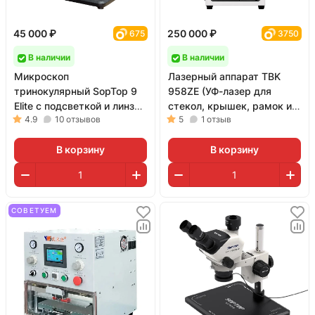
45 000 ₽
250 000 ₽
675
3750
В наличии
В наличии
Микроскоп
Лазерный аппарат TBK
тринокулярный SopTop 9
958ZE (УФ-лазер для
Elite с подсветкой и линзой
стекол, крышек, рамок и
4.9
10
отзывов
5
1
отзыв
(6.7-45X; активный глаз;
гравировки; 5 Вт)
черный)
В корзину
В корзину
СОВЕТУЕМ