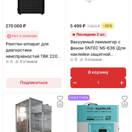
270 000 ₽
5 499 ₽
-30%
7 800 ₽
🔥 Последние 2 шт.
Нет в наличии
Вакуумный ламинатор с
Рентген-аппарат для
феном SNTEC NS-636 (Для
диагностики
наклейки защитной
неисправностей TBK 2208
0
0
отзывов
пленки)
0
0
отзывов
X-Ray
В корзину
Подписаться
СОВЕТУЕМ