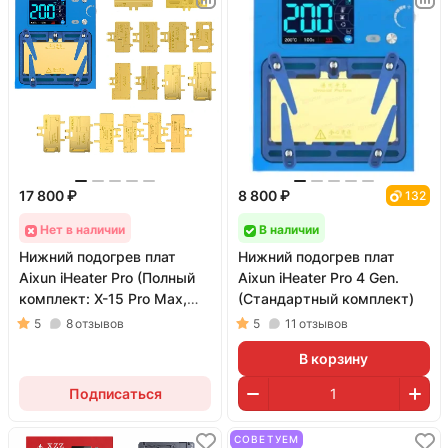
17 800 ₽
8 800 ₽
132
Нет в наличии
В наличии
Нижний подогрев плат
Нижний подогрев плат
Aixun iHeater Pro (Полный
Aixun iHeater Pro 4 Gen.
комплект: X-15 Pro Max,
(Стандартный комплект)
Universal, камеры и рамки)
5
8
отзывов
5
11
отзывов
В корзину
Подписаться
СОВЕТУЕМ