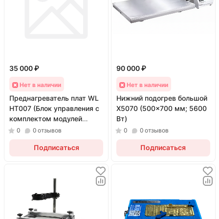
35 000 ₽
90 000 ₽
Нет в наличии
Нет в наличии
Преднагреватель плат WL
Нижний подогрев большой
HT007 (Блок управления с
X5070 (500x700 мм; 5600
комплектом модулей
Вт)
iPhone 12-17 PM)
0
0
отзывов
0
0
отзывов
Подписаться
Подписаться