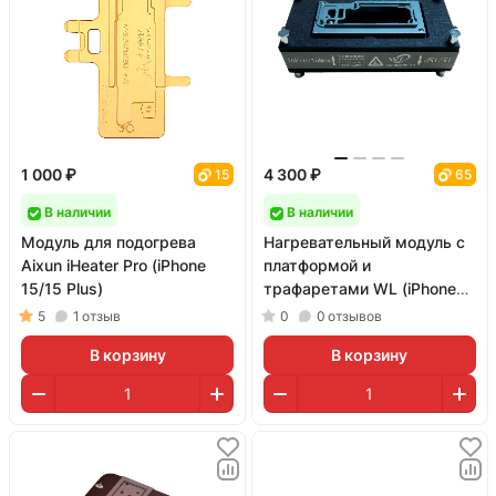
1 000 ₽
4 300 ₽
15
65
В наличии
В наличии
Модуль для подогрева
Нагревательный модуль с
Aixun iHeater Pro (iPhone
платформой и
15/15 Plus)
трафаретами WL (iPhone
15 Series)
5
1
отзыв
0
0
отзывов
В корзину
В корзину