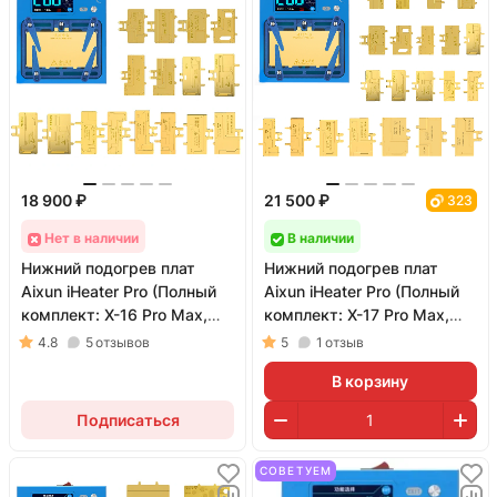
18 900 ₽
21 500 ₽
323
Нет в наличии
В наличии
Нижний подогрев плат
Нижний подогрев плат
Aixun iHeater Pro (Полный
Aixun iHeater Pro (Полный
комплект: X-16 Pro Max,
комплект: X-17 Pro Max,
Universal, камеры и рамки)
Universal, камеры и рамки)
4.8
5
отзывов
5
1
отзыв
В корзину
Подписаться
СОВЕТУЕМ