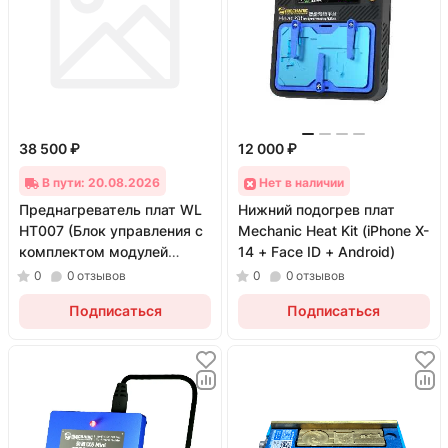
38 500 ₽
12 000 ₽
В пути: 20.08.2026
Нет в наличии
Преднагреватель плат WL
Нижний подогрев плат
HT007 (Блок управления с
Mechanic Heat Kit (iPhone X-
комплектом модулей
14 + Face ID + Android)
iPhone X-17 PM)
0
0
отзывов
0
0
отзывов
Подписаться
Подписаться