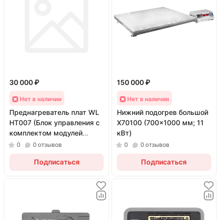
30 000 ₽
150 000 ₽
Нет в наличии
Нет в наличии
Преднагреватель плат WL
Нижний подогрев большой
HT007 (Блок управления с
X70100 (700x1000 мм; 11
комплектом модулей
кВт)
iPhone 12/13/14/16/17 PM)
0
0
отзывов
0
0
отзывов
Подписаться
Подписаться