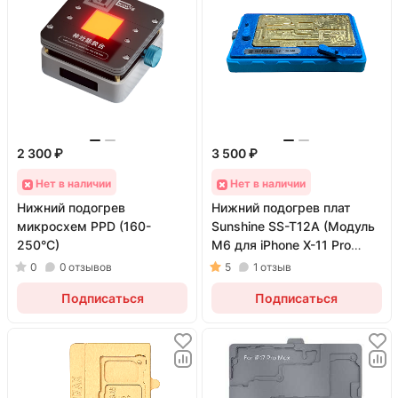
2 300 ₽
3 500 ₽
Нет в наличии
Нет в наличии
Нижний подогрев
Нижний подогрев плат
микросхем PPD (160-
Sunshine SS-T12A (Модуль
250°C)
M6 для iPhone X-11 Pro
Max)
0
0
отзывов
5
1
отзыв
Подписаться
Подписаться