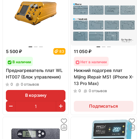
5 500 ₽
11 050 ₽
83
В наличии
Нет в наличии
Преднагреватель плат WL
Нижний подогрев плат
HT007 (Блок управления)
Mijing iRepair MS1 (iPhone X-
13 Pro Max)
0
0
отзывов
0
0
отзывов
В корзину
Подписаться