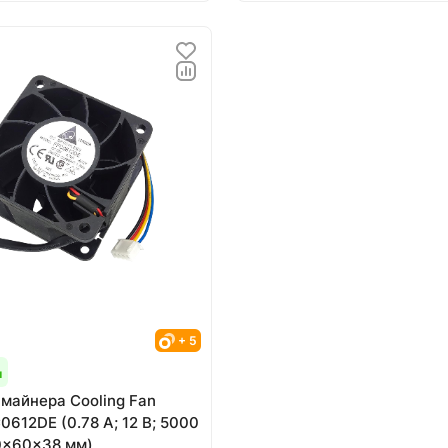
+ 5
и
 майнера Cooling Fan
0612DE (0.78 А; 12 В; 5000
0x60x38 мм)