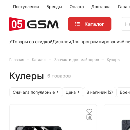
Поступления
Бренды
Оплата
Доставка
Гаран
Каталог
⚡️Товары со скидкой
Дисплеи
Для программирования
Акк
–
–
–
Главная
Каталог
Запчасти для майнеров
Кулеры
Кулеры
6 товаров
Сначала популярные
Цена
Брен
В наличии (
2
)