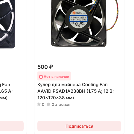
500 ₽
Нет в наличии
g Fan
Кулер для майнера Cooling Fan
.65 А;
AAVID PSAD1A238BH (1.75 А; 12 В;
 мм)
120x120x38 мм)
0
0
отзывов
Подписаться