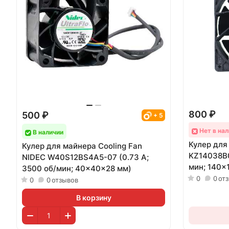
800 ₽
500 ₽
+ 5
Нет в нал
В наличии
Кулер для
Кулер для майнера Cooling Fan
KZ14038B01
NIDEC W40S12BS4A5-07 (0.73 А;
мин; 140x
3500 об/мин; 40x40x28 мм)
0
0
от
0
0
отзывов
В корзину