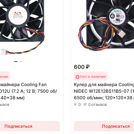
600 ₽
ичии
Нет в наличии
 майнера Cooling Fan
Кулер для майнера Coolin
2U (7.2 А; 12 В; 7500 об/
NIDEC W12E12BS11B5-07 (1
140x38 мм)
6500 об/мин; 120x120x38
зывов
0
0
отзывов
Подписаться
Подписаться