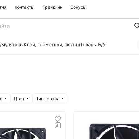
тия
Контакты
Трейд-ин
Бонусы
умуляторы
Клеи, герметики, скотчи
Товары Б/У
д
Цвет
Тип товара