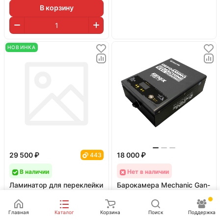
В корзину
НОВИНКА
29 500 ₽
18 000 ₽
443
В наличии
Нет в наличии
Ламинатор для переклейки
Барокамера Mechanic Gan-
дисплеев MaAnt SU7
16 Fenix (16")
0
0
отзывов
0
0
отзывов
Главная
Каталог
Корзина
Поиск
Поддержка