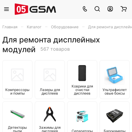
–
–
–
Главная
Каталог
Оборудование
Для ремонта дисплей
Для ремонта дисплейных
модулей
567 товаров
Коврики для
Компрессоры
Лазеры для
очистки
Ультрафиолет
и помпы
дисплеев
дисплеев
овые боксы
Детекторы
Зажимы для
пыли
дисплеев
Cепараторы
Барокамеры