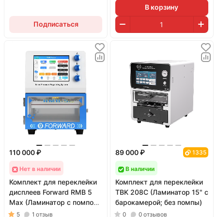
В корзину
Подписаться
110 000 ₽
89 000 ₽
1335
Нет в наличии
В наличии
Комплект для переклейки
Комплект для переклейки
дисплеев Forward RMB 5
TBK 208C (Ламинатор 15" с
Max (Ламинатор с помпой
барокамерой; без помпы)
и компрессором)
5
1
отзыв
0
0
отзывов