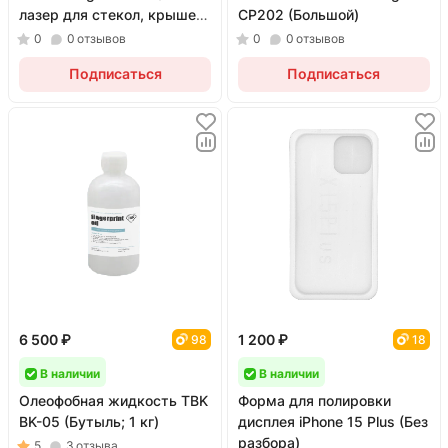
лазер для стекол, крышек,
CP202 (Большой)
рамок и гравировки; 5 Вт)
0
0
отзывов
0
0
отзывов
Подписаться
Подписаться
6 500 ₽
1 200 ₽
98
18
В наличии
В наличии
Олеофобная жидкость TBK
Форма для полировки
BK-05 (Бутыль; 1 кг)
дисплея iPhone 15 Plus (Без
разбора)
5
3
отзыва