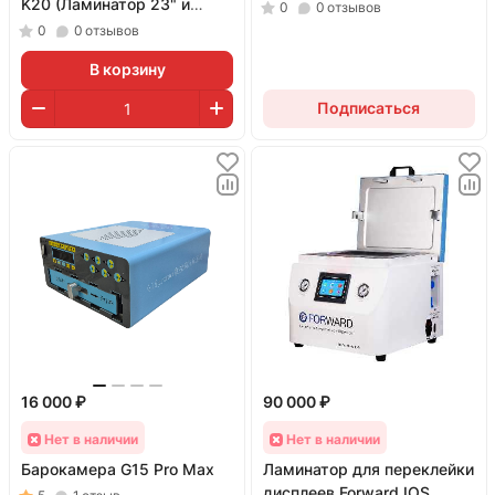
K20 (Ламинатор 23" и
0
0
отзывов
помпа 4L)
0
0
отзывов
В корзину
Подписаться
16 000 ₽
90 000 ₽
Нет в наличии
Нет в наличии
Барокамера G15 Pro Max
Ламинатор для переклейки
дисплеев Forward IOS