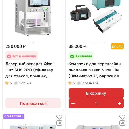
280 000 ₽
38 000 ₽
570
Нет в наличии
В наличии
Лазерный аппарат Qianli
Комплект для переклейки
iLuz SU8 PRO (УФ-лазер
дисплеев Nasan Supa Lite
для стекол, крышек,
(Ламинатор 7", барокамера
рамок и гравировки; 5 Вт)
B2+ и помпа RS1)
5
1
отзыв
5
7
отзывов
В корзину
Подписаться
СОВЕТУЕМ