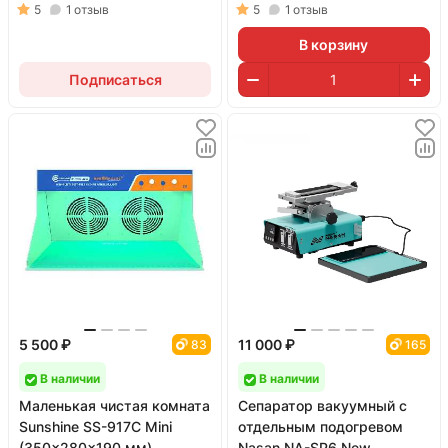
барокамерой)
5
1
отзыв
5
1
отзыв
В корзину
Подписаться
5 500 ₽
11 000 ₽
83
165
В наличии
В наличии
Маленькая чистая комната
Сепаратор вакуумный с
Sunshine SS-917C Mini
отдельным подогревом
(350x280x190 мм)
Nasan NA-SP6 New