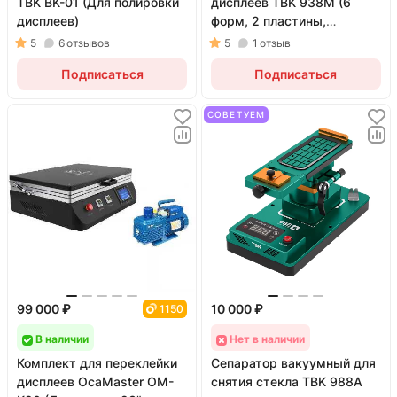
TBK BK-01 (Для полировки
дисплеев TBK 938M (6
дисплеев)
форм, 2 пластины,
порошок, клей и пистолет)
5
6
отзывов
5
1
отзыв
Подписаться
Подписаться
СОВЕТУЕМ
99 000 ₽
10 000 ₽
1150
В наличии
Нет в наличии
Комплект для переклейки
Сепаратор вакуумный для
дисплеев OcaMaster OM-
снятия стекла TBK 988A