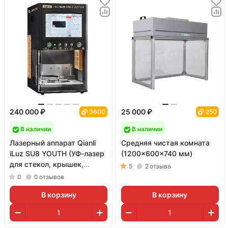
240 000 ₽
25 000 ₽
3600
250
В наличии
В наличии
Лазерный аппарат Qianli
Средняя чистая комната
iLuz SU8 YOUTH (УФ-лазер
(1200x600x740 мм)
для стекол, крышек,
5
2
отзыва
рамок и гравировки; 3 Вт)
0
0
отзывов
В корзину
В корзину