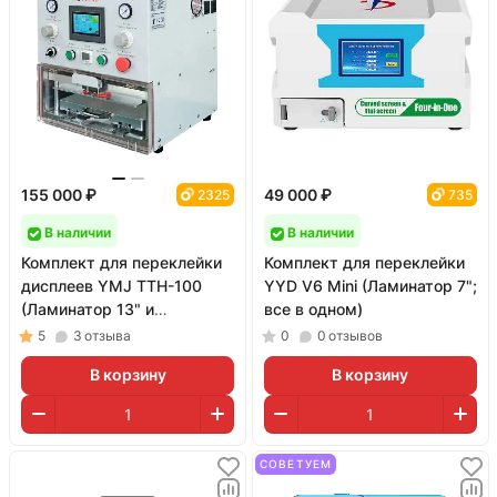
155 000 ₽
49 000 ₽
2325
735
В наличии
В наличии
Комплект для переклейки
Комплект для переклейки
дисплеев YMJ TTH-100
YYD V6 Mini (Ламинатор 7";
(Ламинатор 13" и
все в одном)
двухступенчатая помпа)
5
3
отзыва
0
0
отзывов
В корзину
В корзину
СОВЕТУЕМ