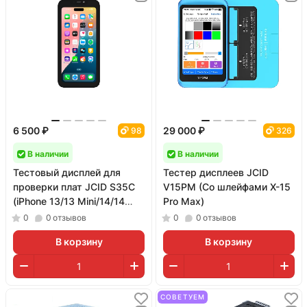
6 500 ₽
29 000 ₽
98
326
В наличии
В наличии
Тестовый дисплей для
Тестер дисплеев JCID
проверки плат JCID S35C
V15PM (Со шлейфами X-15
(iPhone 13/13 Mini/14/14
Pro Max)
Plus/15/15 Plus)
0
0
отзывов
0
0
отзывов
В корзину
В корзину
СОВЕТУЕМ