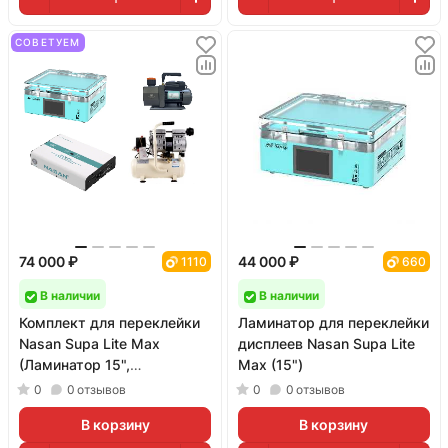
СОВЕТУЕМ
74 000 ₽
44 000 ₽
1110
660
В наличии
В наличии
Комплект для переклейки
Ламинатор для переклейки
Nasan Supa Lite Max
дисплеев Nasan Supa Lite
(Ламинатор 15",
Max (15")
барокамера B6 Max, помпа
0
0
отзывов
0
0
отзывов
RS2,компрессор)
В корзину
В корзину