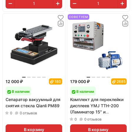
СОВЕТУЕМ
12 000 ₽
179 000 ₽
180
2685
В наличии
В наличии
Сепаратор вакуумный для
Комплект для переклейки
снятия стекла Qianli PM89
дисплеев YMJ TTH-200
(Ламинатор 15" и
0
0
отзывов
двухступенчатая помпа)
0
0
отзывов
В корзину
В корзину