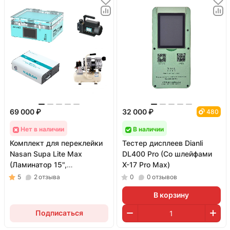
69 000 ₽
32 000 ₽
480
Нет в наличии
В наличии
Комплект для переклейки
Тестер дисплеев Dianli
Nasan Supa Lite Max
DL400 Pro (Со шлейфами
(Ламинатор 15",
X-17 Pro Max)
барокамера B2 Max, помпа
5
2
отзыва
0
0
отзывов
RS2,компрессор)
В корзину
Подписаться