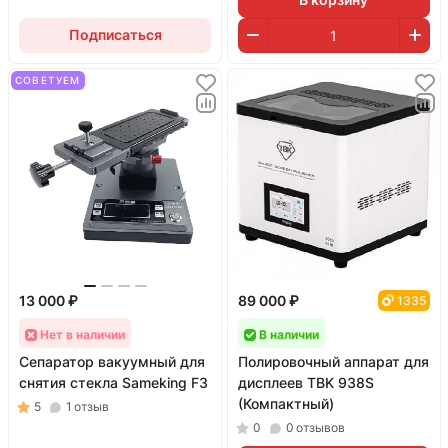
Подписаться
СОВЕТУЕМ
13 000 ₽
89 000 ₽
1335
Нет в наличии
В наличии
Сепаратор вакуумный для
Полировочный аппарат для
снятия стекла Sameking F3
дисплеев TBK 938S
(Компактный)
5
1
отзыв
0
0
отзывов