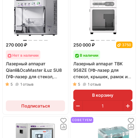
270 000 ₽
250 000 ₽
3750
Нет в наличии
В наличии
Лазерный аппарат
Лазерный аппарат TBK
Qianli&OcaMaster iLuz SU8
958ZE (УФ-лазер для
(УФ-лазер для стекол,
стекол, крышек, рамок и
крышек, рамок и
гравировки; 5 Вт)
5
1
отзыв
5
1
отзыв
гравировки)
В корзину
Подписаться
СОВЕТУЕМ