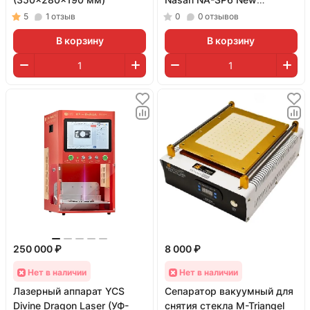
(Поворотный)
5
1
отзыв
0
0
отзывов
В корзину
В корзину
250 000 ₽
8 000 ₽
Нет в наличии
Нет в наличии
Лазерный аппарат YCS
Сепаратор вакуумный для
Divine Dragon Laser (УФ-
снятия стекла M-Triangel