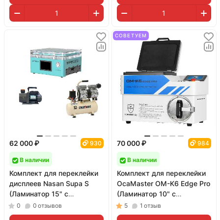
СОВЕТУЕМ
62 000 ₽
70 000 ₽
930
984
В наличии
В наличии
Комплект для переклейки
Комплект для переклейки
дисплеев Nasan Supa S
OcaMaster OM-K6 Edge Pro
(Ламинатор 15" c
(Ламинатор 10" с
барокамерой, компрессор
барокамерой и помпа)
0
0
отзывов
5
1
отзыв
и помпа RS2)