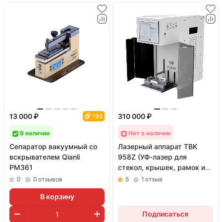
13 000 ₽
310 000 ₽
195
В наличии
Нет в наличии
Сепаратор вакуумный со
Лазерный аппарат TBK
вскрывателем Qianli
958Z (УФ-лазер для
PM361
стекол, крышек, рамок и
гравировки; 5 Вт)
0
0
отзывов
5
1
отзыв
В корзину
Подписаться