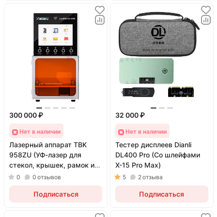
300 000 ₽
32 000 ₽
Нет в наличии
Нет в наличии
Лазерный аппарат TBK
Тестер дисплеев Dianli
958ZU (УФ-лазер для
DL400 Pro (Со шлейфами
стекол, крышек, рамок и
X-15 Pro Max)
гравировки; 5 Вт)
0
0
отзывов
5
2
отзыва
Подписаться
Подписаться