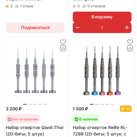
антистатический; плоский)
5
1
отзыв
0
0
отзывов
В корзину
Подписаться
3 200 ₽
1 500 ₽
23
Нет в наличии
В наличии
Набор отверток Qianli iThor
Набор отверток Relife RL-
(2D-биты; 5 штук)
728B (2D-биты; 5 штук; с