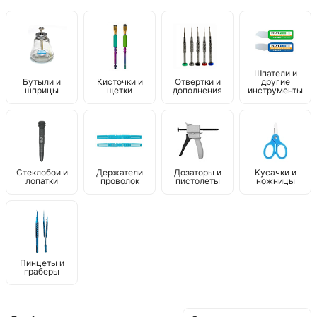
Шпатели и
Бутыли и
Кисточки и
Отвертки и
другие
шприцы
щетки
дополнения
инструменты
Стеклобои и
Держатели
Дозаторы и
Кусачки и
лопатки
проволок
пистолеты
ножницы
Пинцеты и
граберы