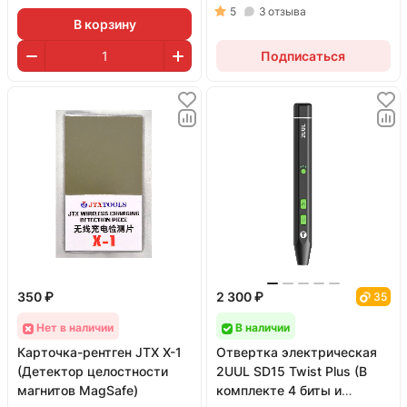
Rui Z9
5
3
отзыва
В корзину
Подписаться
350 ₽
2 300 ₽
35
Нет в наличии
В наличии
Карточка-рентген JTX X-1
Отвертка электрическая
(Детектор целостности
2UUL SD15 Twist Plus (В
магнитов MagSafe)
комплекте 4 биты и