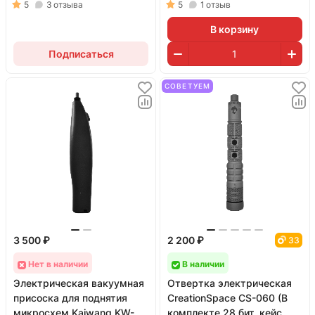
органайзер)
5
3
отзыва
5
1
отзыв
В корзину
Подписаться
СОВЕТУЕМ
3 500 ₽
2 200 ₽
33
Нет в наличии
В наличии
Электрическая вакуумная
Отвертка электрическая
присоска для поднятия
CreationSpace CS-060 (В
микросхем Kaiwang KW-
комплекте 28 бит, кейс,