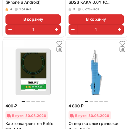
(iPhone и Android)
SD23 KAKA 0.6Y (С
регулируемым моментом
4
1
отзыв
0
0
отзывов
затяжки)
В корзину
В корзину
400 ₽
4 800 ₽
В пути: 30.08.2026
В пути: 30.08.2026
Карточка-рентген Relife
Отвертка электрическая