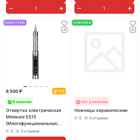
СОВЕТУЕМ
НОВИНКА
8 500 ₽
128
В наличии
Нет в наличии
Отвертка электрическая
Ножницы керамические
Miniware ES15
0
0
отзывов
(Многофункциональная;
увесистая; в комплекте 24
0
0
отзывов
биты)