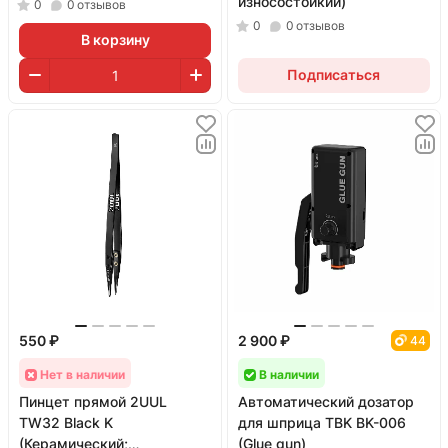
износостойкий)
0
0
отзывов
0
0
отзывов
В корзину
Подписаться
550 ₽
2 900 ₽
44
Нет в наличии
В наличии
Пинцет прямой 2UUL
Автоматический дозатор
TW32 Black K
для шприца TBK BK-006
(Керамический;
(Glue gun)