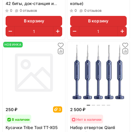
42 биты, док-станция и
копье)
кабель)
0
0
отзывов
0
0
отзывов
В корзину
В корзину
НОВИНКА
250 ₽
2 500 ₽
3
В наличии
Нет в наличии
Кусачки Tribe Tool TT-X05
Набор отверток Qianli