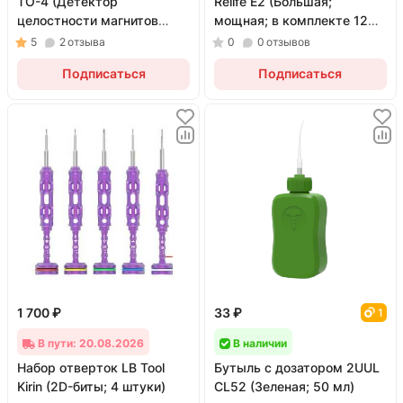
TO-4 (Детектор
Relife E2 (Большая;
целостности магнитов
мощная; в комплекте 12
MagSafe)
бит)
5
2
отзыва
0
0
отзывов
Подписаться
Подписаться
1 700 ₽
33 ₽
1
В пути: 20.08.2026
В наличии
Набор отверток LB Tool
Бутыль с дозатором 2UUL
Kirin (2D-биты; 4 штуки)
CL52 (Зеленая; 50 мл)