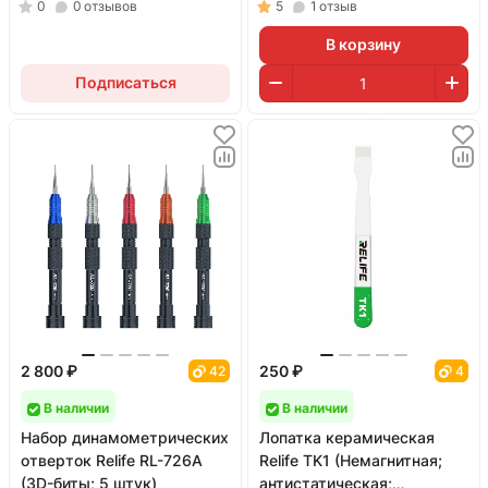
0
0
отзывов
5
1
отзыв
В корзину
Подписаться
2 800 ₽
250 ₽
42
4
В наличии
В наличии
Набор динамометрических
Лопатка керамическая
отверток Relife RL-726A
Relife TK1 (Немагнитная;
(3D-биты; 5 штук)
антистатическая;