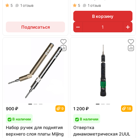
комплекте 4 биты и
5
1
отзыв
5
1
отзыв
органайзер)
В корзину
Подписаться
900 ₽
1 200 ₽
9
18
В наличии
В наличии
Набор ручек для поднятия
Отвертка
верхнего слоя платы Mijing
динамометрическая 2UUL