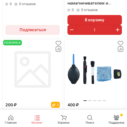
намагничивателем и
0
0
отзывов
присоской)
0
0
отзывов
В корзину
Подписаться
НОВИНКА
200 ₽
400 ₽
3
В наличии
Нет в наличии
Пинцет прямой JCID SW-
Набор для очистки
Главная
Каталог
Корзина
Поиск
Поддержка