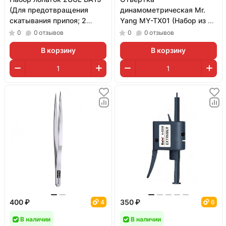
(Для предотвращения
динамометрическая Mr.
скатывания припоя; 2
Yang MY-TX01 (Набор из 5
штуки)
бит)
0
0
отзывов
0
0
отзывов
В корзину
В корзину
400 ₽
350 ₽
4
6
В наличии
В наличии