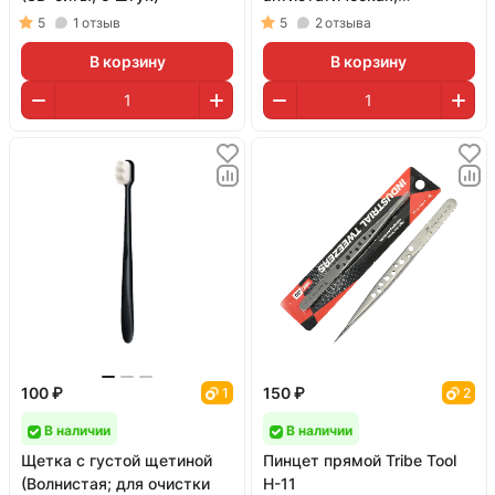
износостойкая)
5
1
отзыв
5
2
отзыва
В корзину
В корзину
100 ₽
150 ₽
1
2
В наличии
В наличии
Щетка с густой щетиной
Пинцет прямой Tribe Tool
(Волнистая; для очистки
H-11