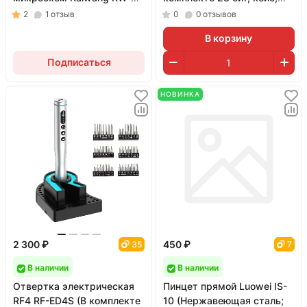
394
кабель, коврик и 2 АКБ)
2
1
отзыв
0
0
отзывов
В корзину
Подписаться
НОВИНКА
2 300 ₽
450 ₽
35
7
В наличии
В наличии
Отвертка электрическая
Пинцет прямой Luowei IS-
RF4 RF-ED4S (В комплекте
10 (Нержавеющая сталь;