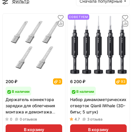
Фильтр
Сначала популярные
СОВЕТУЕМ
200 ₽
6 200 ₽
3
93
В наличии
В наличии
Держатель коннектора
Набор динамометрических
зарядки для облегчения
отверток Qianli iWhale (3D-
монтажа и демонтажа
биты; 5 штук)
Relife TK6 (Type-C; 5 штук)
0
0
отзывов
4.7
3
отзыва
В корзину
В корзину