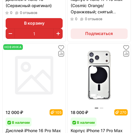
(Сервисный оригинал)
(Cosmic Orange/
Оранжевый; снятый
0
0
отзывов
оригинал)
0
0
отзывов
В корзину
Подписаться
НОВИНКА
12 000 ₽
18 000 ₽
105
270
В наличии
В наличии
Дисплей iPhone 16 Pro Max
Корпус iPhone 17 Pro Max