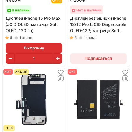
4 800 ₽
4 200 ₽
72
В наличии
Нет в наличии
Дисплей iPhone 15 Pro Max
Дисплей без ошибки iPhone
(JCID OLED; матрица Soft
12/12 Pro (JCID Diagnosable
OLED; 120 Гц)
OLED-12P; матрица Soft
OLED; 60 Гц)
5
1
отзыв
5
1
отзыв
В корзину
Подписаться
ХИТ
АКЦИЯ
ХИТ
-15%