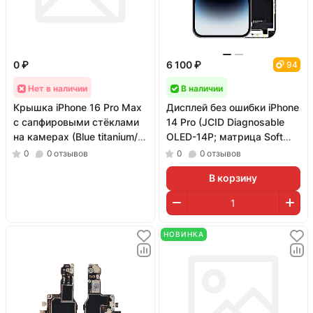
0 ₽
6 100 ₽
94
Нет в наличии
В наличии
Крышка iPhone 16 Pro Max
Дисплей без ошибки iPhone
с сапфировыми стёклами
14 Pro (JCID Diagnosable
на камерах (Blue titanium/
OLED-14P; матрица Soft
Синий; оригинал; монолит)
OLED; 120 Гц)
0
0
отзывов
0
0
отзывов
В корзину
НОВИНКА