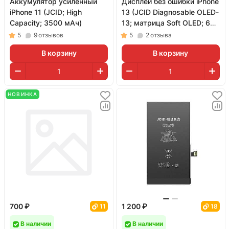
Аккумулятор усиленный
Дисплей без ошибки iPhone
iPhone 11 (JCID; High
13 (JCID Diagnosable OLED-
Capacity; 3500 мАч)
13; матрица Soft OLED; 60
Гц)
5
9
отзывов
5
2
отзыва
В корзину
В корзину
НОВИНКА
700 ₽
1 200 ₽
11
18
В наличии
В наличии