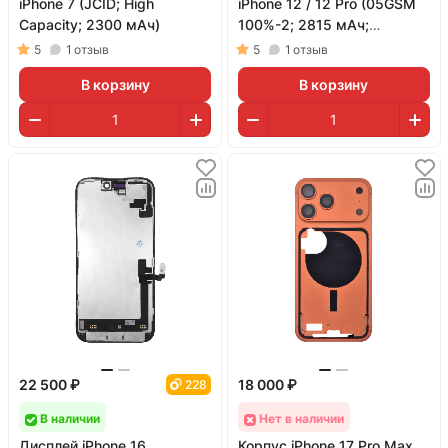
iPhone 7 (JCID; High
iPhone 12 / 12 Pro (05GSM
Capacity; 2300 мАч)
100%-2; 2815 мАч;
гарантия 1 год)
5
1
отзыв
5
1
отзыв
В корзину
В корзину
22 500 ₽
18 000 ₽
228
В наличии
Нет в наличии
Дисплей iPhone 16
Корпус iPhone 17 Pro Max