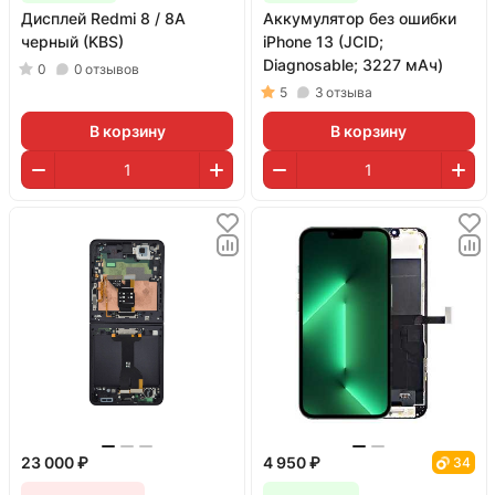
Дисплей Redmi 8 / 8A
Аккумулятор без ошибки
черный (KBS)
iPhone 13 (JCID;
Diagnosable; 3227 мАч)
0
0
отзывов
5
3
отзыва
В корзину
В корзину
23 000 ₽
4 950 ₽
34