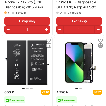
iPhone 12 / 12 Pro (JCID;
17 Pro (JCID Diagnosable
Diagnosable; 2815 мАч)
OLED-17P; матрица Soft
OLED; 120 Гц)
5
1
отзыв
0
0
отзывов
В корзину
В корзину
650 ₽
4 750 ₽
10
72
В наличии
В наличии