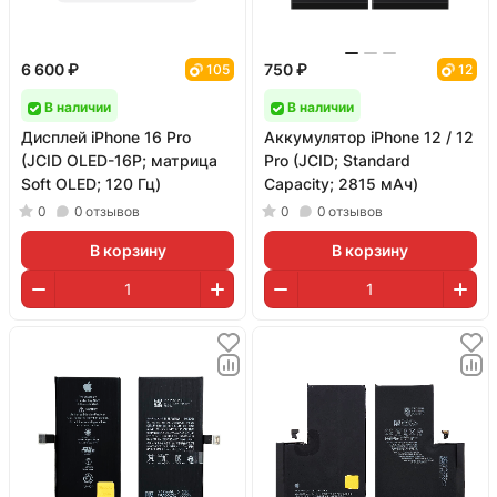
6 600 ₽
750 ₽
105
12
В наличии
В наличии
Дисплей iPhone 16 Pro
Аккумулятор iPhone 12 / 12
(JCID OLED-16P; матрица
Pro (JCID; Standard
Soft OLED; 120 Гц)
Capacity; 2815 мАч)
0
0
отзывов
0
0
отзывов
В корзину
В корзину