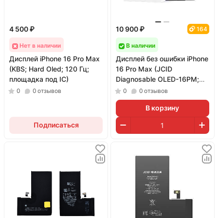
4 500 ₽
10 900 ₽
164
Нет в наличии
В наличии
Дисплей iPhone 16 Pro Max
Дисплей без ошибки iPhone
(KBS; Hard Oled; 120 Гц;
16 Pro Max (JCID
площадка под IC)
Diagnosable OLED-16PM;
матрица Hard OLED; 120
0
0
отзывов
0
0
отзывов
Гц)
В корзину
Подписаться