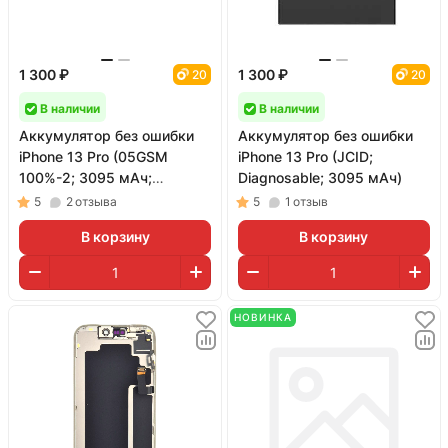
1 300 ₽
1 300 ₽
20
20
В наличии
В наличии
Аккумулятор без ошибки
Аккумулятор без ошибки
iPhone 13 Pro (05GSM
iPhone 13 Pro (JCID;
100%-2; 3095 мАч;
Diagnosable; 3095 мАч)
гарантия 1 год)
5
2
отзыва
5
1
отзыв
В корзину
В корзину
НОВИНКА