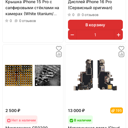
Крышка iPhone 15 Pro с
Дисплей iPhone 16 Pro
сапфировыми стёклами на
(Сервисный оригинал)
камерах (White titanium/
0
0
отзывов
Белый; оригинал; монолит)
0
0
отзывов
В корзину
2 500 ₽
13 000 ₽
195
Нет в наличии
В наличии
Микросхема CP3200
Материнская плата iCloud