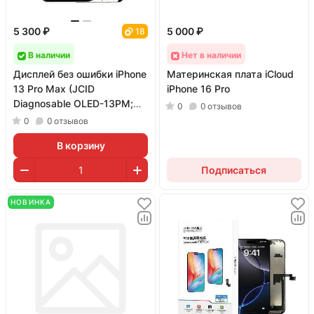
5 300 ₽
5 000 ₽
18
В наличии
Нет в наличии
Дисплей без ошибки iPhone
Материнская плата iCloud
13 Pro Max (JCID
iPhone 16 Pro
Diagnosable OLED-13PM;
0
0
отзывов
матрица Soft OLED; 120 Гц)
0
0
отзывов
В корзину
Подписаться
НОВИНКА