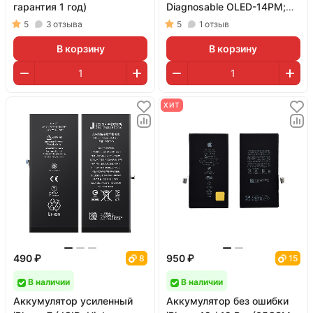
гарантия 1 год)
Diagnosable OLED-14PM;
матрица Soft OLED; 120 Гц)
5
3
отзыва
5
1
отзыв
В корзину
В корзину
ХИТ
490 ₽
950 ₽
8
15
В наличии
В наличии
Аккумулятор усиленный
Аккумулятор без ошибки