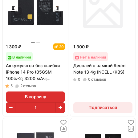
1 300 ₽
1 300 ₽
20
В наличии
Нет в наличии
Аккумулятор без ошибки
Дисплей с рамкой Redmi
iPhone 14 Pro (05GSM
Note 13 4g INCELL (KBS)
100%-2; 3200 мАч;
0
0
отзывов
гарантия 1 год)
5
2
отзыва
В корзину
Подписаться