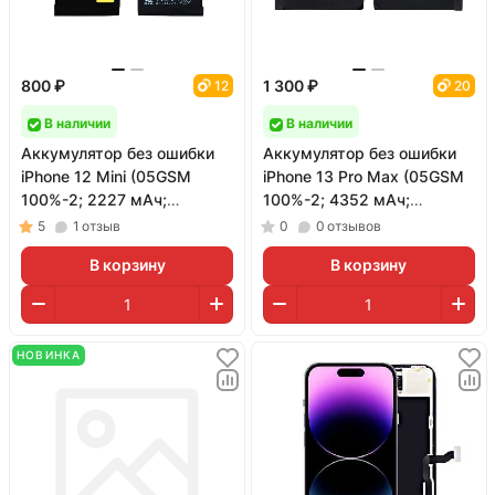
800 ₽
1 300 ₽
12
20
В наличии
В наличии
Аккумулятор без ошибки
Аккумулятор без ошибки
iPhone 12 Mini (05GSM
iPhone 13 Pro Max (05GSM
100%-2; 2227 мАч;
100%-2; 4352 мАч;
гарантия 1 год)
гарантия 1 год)
5
1
отзыв
0
0
отзывов
В корзину
В корзину
НОВИНКА