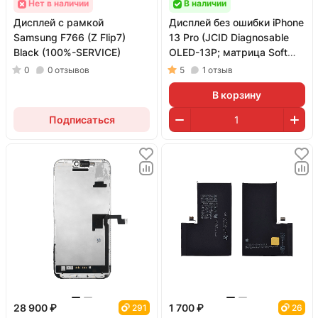
Нет в наличии
В наличии
Дисплей с рамкой
Дисплей без ошибки iPhone
Samsung F766 (Z Flip7)
13 Pro (JCID Diagnosable
Black (100%-SERVICE)
OLED-13P; матрица Soft
OLED; 120 Гц)
0
0
отзывов
5
1
отзыв
В корзину
Подписаться
28 900 ₽
1 700 ₽
291
26