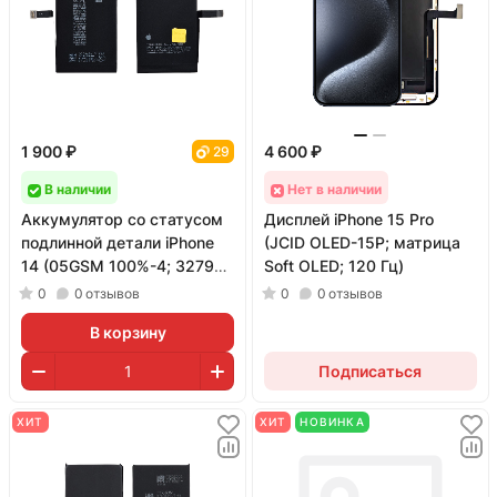
1 900 ₽
4 600 ₽
29
В наличии
Нет в наличии
Аккумулятор со статусом
Дисплей iPhone 15 Pro
подлинной детали iPhone
(JCID OLED-15P; матрица
14 (05GSM 100%-4; 3279
Soft OLED; 120 Гц)
мАч; гарантия 1 год)
0
0
отзывов
0
0
отзывов
В корзину
Подписаться
ХИТ
ХИТ
НОВИНКА