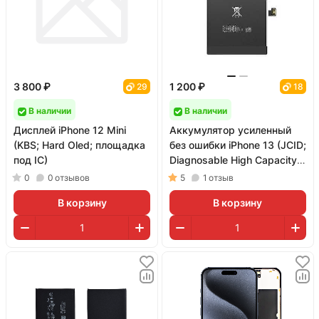
3 800 ₽
1 200 ₽
29
18
В наличии
В наличии
Дисплей iPhone 12 Mini
Аккумулятор усиленный
(KBS; Hard Oled; площадка
без ошибки iPhone 13 (JCID;
под IC)
Diagnosable High Capacity;
3500 мАч)
0
0
отзывов
5
1
отзыв
В корзину
В корзину