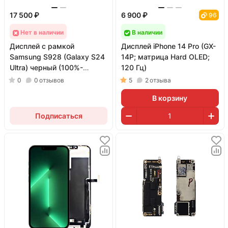
17 500 ₽
6 900 ₽
96
Нет в наличии
В наличии
Дисплей с рамкой
Дисплей iPhone 14 Pro (GX-
Samsung S928 (Galaxy S24
14P; матрица Hard OLED;
Ultra) черный (100%-
120 Гц)
SERVICE)
0
0
отзывов
5
2
отзыва
В корзину
Подписаться