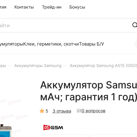
тия
Контакты
Трейд-ин
Бонусы
умуляторы
Клеи, герметики, скотчи
Товары Б/У
–
–
оры
Аккумуляторы Samsung
Аккумулятор Samsung A515 (05GSM
Аккумулятор Samsu
мАч; гарантия 1 год
0 вопросов
5
3 отзыва