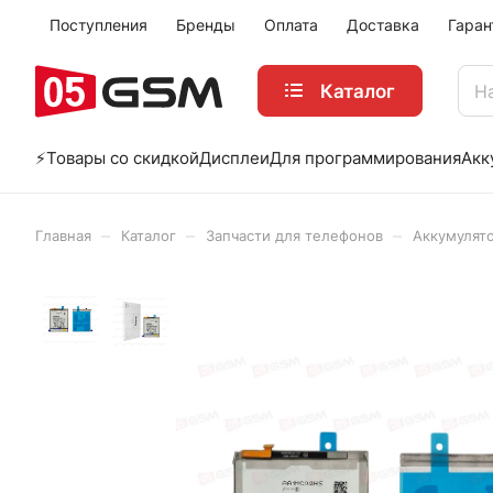
Поступления
Бренды
Оплата
Доставка
Гаран
Каталог
⚡️Товары со скидкой
Дисплеи
Для программирования
Акк
–
–
–
Главная
Каталог
Запчасти для телефонов
Аккумулят