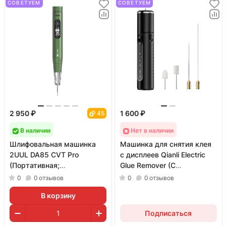
СОВЕТУЕМ
СОВЕТУЕМ
2 950 ₽
1 600 ₽
45
В наличии
Нет в наличии
Шлифовальная машинка
Машинка для снятия клея
2UUL DA85 CVT Pro
с дисплеев Qianli Electric
(Портативная;
Glue Remover (С
миниатюрная; мощная)
детектором пыли)
0
0
отзывов
0
0
отзывов
В корзину
Подписаться