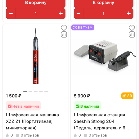
В корзину
В корзину
СОВЕТУЕМ
1 500 ₽
5 900 ₽
89
Нет в наличии
В наличии
Шлифовальная машинка
Шлифовальная станция
XZZ Z1 (Портативная;
Saeshin Strong 204
миниатюрная)
(Педаль, держатель и 6
насадок)
0
0
отзывов
0
0
отзывов