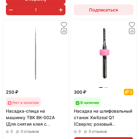
Подписаться
250 ₽
300 ₽
3
Нет в наличии
В наличии
Насадка-спица на
Насадка на шлифовальный
машинку TBK BK-002A
станок Xwitzeal Q1
(Для снятия клея с
(Сверло; розовый
дисплеев)
ограничитель; 2 мм)
0
0
отзывов
0
0
отзывов