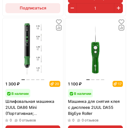
Подписаться
1 300 ₽
1 100 ₽
20
17
В наличии
В наличии
Шлифовальная машинка
Машинка для снятия клея
2UUL DA86 Mini
с дисплеев 2UUL DA55
(Портативная;
BigEye Roller
миниатюрная)
0
0
отзывов
0
0
отзывов