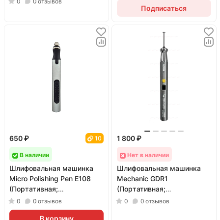
0
0
отзывов
Подписаться
650 ₽
1 800 ₽
10
В наличии
Нет в наличии
Шлифовальная машинка
Шлифовальная машинка
Micro Polishing Pen E108
Mechanic GDR1
(Портативная;
(Портативная;
миниатюрная; без насадок)
миниатюрная)
0
0
отзывов
0
0
отзывов
В корзину