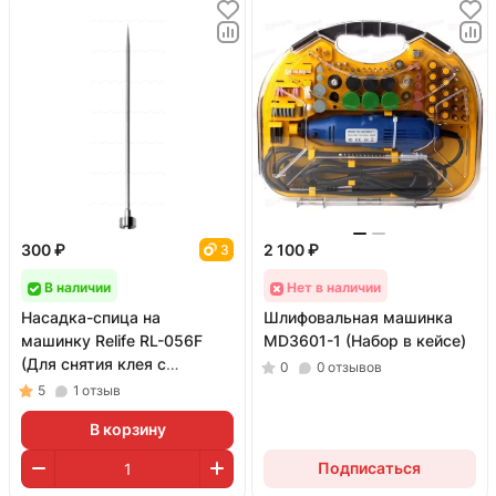
300 ₽
2 100 ₽
3
В наличии
Нет в наличии
Насадка-спица на
Шлифовальная машинка
машинку Relife RL-056F
MD3601-1 (Набор в кейсе)
(Для снятия клея с
0
0
отзывов
дисплеев)
5
1
отзыв
В корзину
Подписаться