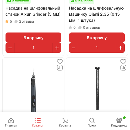
В наличии
В наличии
Насадка на шлифовальный
Насадка на шлифовальную
станок Aixun Grinder (5 мм)
машинку Qianli 2.35 (0.15
мм; 1 штука)
5
2
отзыва
0
0
отзывов
В корзину
В корзину
1 950 ₽
200 ₽
Главная
Каталог
Корзина
Поиск
Поддержка