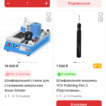
Подписаться
19 000 ₽
1 500 ₽
15
Нет в наличии
В наличии
Шлифовальный станок для
Шлифовальная машинка
стачивания микросхем
YCS Polishing Pen 2
Aixun Grinder
(Портативная;
миниатюрная)
0
0
отзывов
0
0
отзывов
В корзину