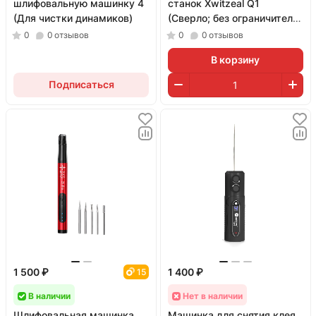
шлифовальную машинку 4
станок Xwitzeal Q1
(Для чистки динамиков)
(Сверло; без ограничителя;
№1)
0
0
отзывов
0
0
отзывов
В корзину
Подписаться
1 500 ₽
1 400 ₽
15
В наличии
Нет в наличии
Шлифовальная машинка
Машинка для снятия клея