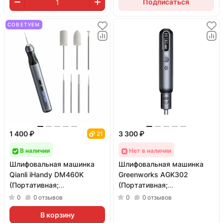
Подписаться
СОВЕТУЕМ
1 400 ₽
3 300 ₽
21
В наличии
Нет в наличии
Шлифовальная машинка
Шлифовальная машинка
Qianli iHandy DM460K
Greenworks AGK302
(Портативная;
(Портативная;
миниатюрная)
миниатюрная; набор в
0
0
отзывов
0
0
отзывов
кейсе)
В корзину