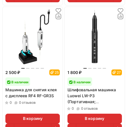
2 500 ₽
1 800 ₽
25
27
В наличии
В наличии
Машинка для снятия клея
Шлифовальная машинка
с дисплеев RF4 RF-GR3S
Luowei LW-P3
(Портативная;
0
0
отзывов
миниатюрная)
0
0
отзывов
В корзину
В корзину