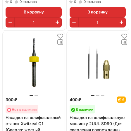
винтиков; 2 штуки)
0
0
отзывов
0
0
отзывов
В корзину
В корзину
300 ₽
400 ₽
6
Нет в наличии
В наличии
Насадка на шлифовальный
Насадка на шлифовальную
станок Xwitzeal Q1
машинку 2UUL SD90 (Для
(Сверло; желтый
сверления поврежденных