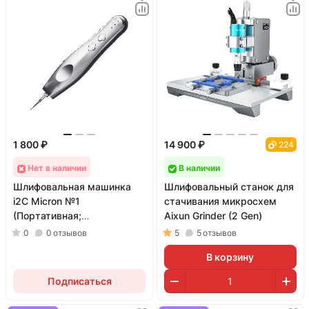
1 800 ₽
14 900 ₽
224
Нет в наличии
В наличии
Шлифовальная машинка
Шлифовальный станок для
i2C Micron №1
стачивания микросхем
(Портативная;
Aixun Grinder (2 Gen)
миниатюрная)
0
0
отзывов
5
5
отзывов
В корзину
Подписаться