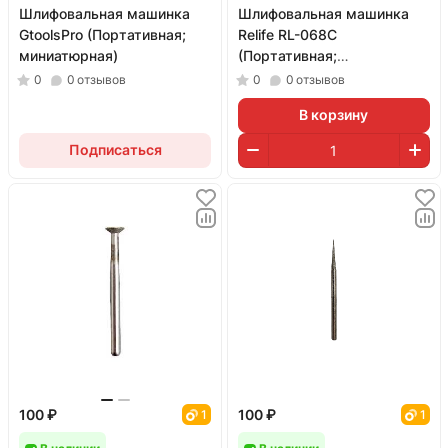
Шлифовальная машинка
Шлифовальная машинка
GtoolsPro (Портативная;
Relife RL-068C
миниатюрная)
(Портативная;
миниатюрная)
0
0
отзывов
0
0
отзывов
В корзину
Подписаться
100 ₽
100 ₽
1
1