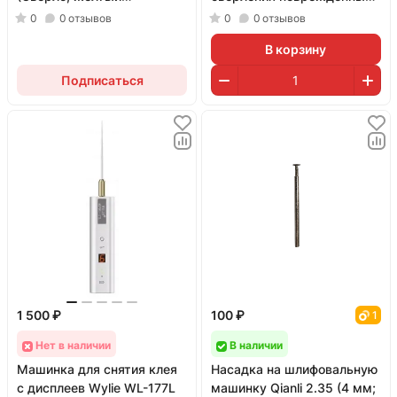
ограничитель; 1.5 мм)
винтиков; 2 штуки)
0
0
отзывов
0
0
отзывов
В корзину
Подписаться
1 500 ₽
100 ₽
1
Нет в наличии
В наличии
Машинка для снятия клея
Насадка на шлифовальную
с дисплеев Wylie WL-177L
машинку Qianli 2.35 (4 мм;