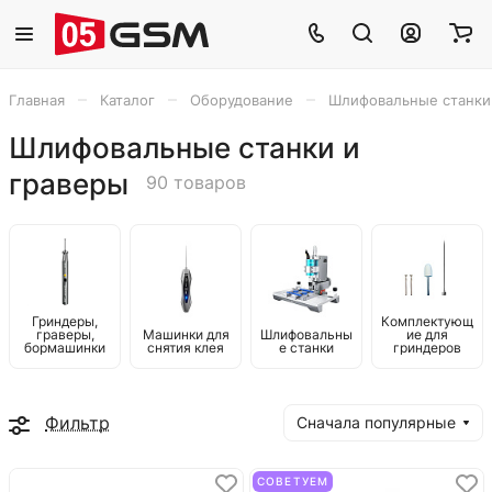
–
–
–
Главная
Каталог
Оборудование
Шлифовальные станки
Шлифовальные станки и
граверы
90 товаров
Гриндеры,
Комплектующ
граверы,
Машинки для
Шлифовальны
ие для
бормашинки
снятия клея
е станки
гриндеров
Фильтр
Сначала популярные
СОВЕТУЕМ