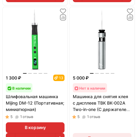
1 300 ₽
5 000 ₽
13
В наличии
Нет в наличии
Шлифовальная машинка
Машинка для снятия клея
Mijing DM-12 (Портативная;
с дисплеев TBK BK-002A
миниатюрная)
Two-in-one (С держателем
проволоки)
5
1
отзыв
5
1
отзыв
В корзину