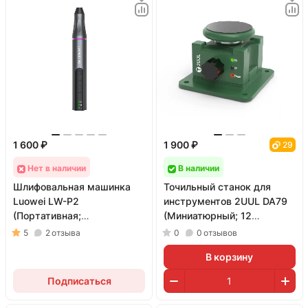
1 600 ₽
1 900 ₽
29
Нет в наличии
В наличии
Шлифовальная машинка
Точильный станок для
Luowei LW-P2
инструментов 2UUL DA79
(Портативная;
(Миниатюрный; 12
миниатюрная)
сменных кругов)
5
2
отзыва
0
0
отзывов
В корзину
Подписаться