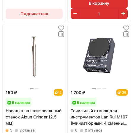
В корзину
Подписаться
150 ₽
1 700 ₽
2
26
В наличии
В наличии
Насадка на шлифовальный
Точильный станок для
станок Aixun Grinder (2.5
инструментов Lan Rui M107
мм)
(Миниатюрный; 4 сменных
круга; автономный)
5
2
отзыва
0
0
отзывов