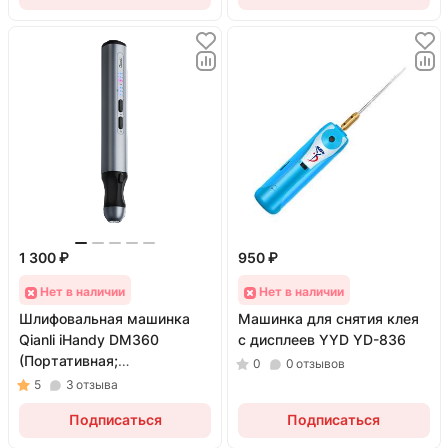
1 300 ₽
950 ₽
Нет в наличии
Нет в наличии
Шлифовальная машинка
Машинка для снятия клея
Qianli iHandy DM360
с дисплеев YYD YD-836
(Портативная;
0
0
отзывов
миниатюрная)
5
3
отзыва
Подписаться
Подписаться