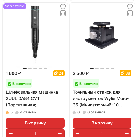
СОВЕТУЕМ
1 600 ₽
2 500 ₽
24
38
В наличии
В наличии
Шлифовальная машинка
Точильный станок для
2UUL DA84 CVT
инструментов Wylie Moro-
(Портативная;
35 (Миниатюрный; 10
миниатюрная)
сменных кругов)
5
4
отзыва
0
0
отзывов
В корзину
В корзину