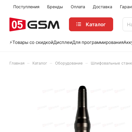
Поступления
Бренды
Оплата
Доставка
Гаран
Каталог
⚡️Товары со скидкой
Дисплеи
Для программирования
Акк
–
–
–
Главная
Каталог
Оборудование
Шлифовальные станк