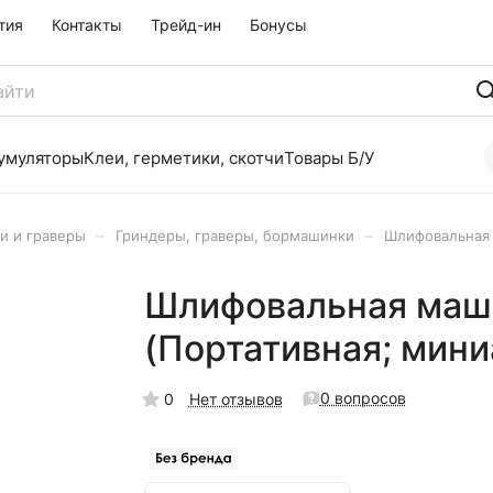
тия
Контакты
Трейд-ин
Бонусы
умуляторы
Клеи, герметики, скотчи
Товары Б/У
–
–
и и граверы
Гриндеры, граверы, бормашинки
Шлифовальная 
Шлифовальная маши
(Портативная; мин
0 вопросов
0
Нет отзывов