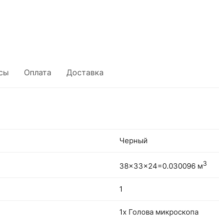
сы
Оплата
Доставка
Черный
3
38x33x24=0.030096 м
1
1х Голова микроскопа