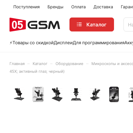
Поступления
Бренды
Оплата
Доставка
Гаран
Каталог
⚡️Товары со скидкой
Дисплеи
Для программирования
Акк
–
–
–
Главная
Каталог
Оборудование
Микроскопы и аксес
45X; активный глаз; черный)