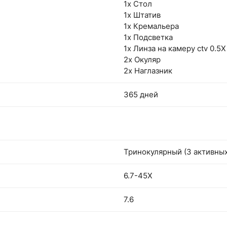
1х Стол
1х Штатив
1х Кремальера
1х Подсветка
1х Линза на камеру ctv 0.5Х
2х Окуляр
2х Наглазник
365 дней
Тринокулярный (3 активных
6.7-45X
7.6