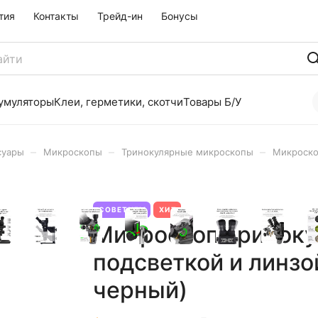
тия
Контакты
Трейд-ин
Бонусы
умуляторы
Клеи, герметики, скотчи
Товары Б/У
–
–
–
суары
Микроскопы
Тринокулярные микроскопы
Микроскоп
СОВЕТУЕМ
ХИТ
Микроскоп тринокул
подсветкой и линзой
черный)