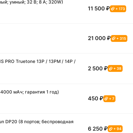
ый; умный; 32 В; 8 А; 320W)
11 500 ₽
+ 173
21 000 ₽
+ 315
 PRO Truetone 13P / 13PM / 14P /
2 500 ₽
+ 38
4000 мАч; гарантия 1 год)
450 ₽
+ 7
n DP20 (8 портов; беспроводная
6 250 ₽
+ 94