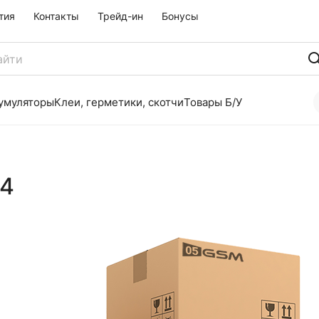
тия
Контакты
Трейд-ин
Бонусы
умуляторы
Клеи, герметики, скотчи
Товары Б/У
24