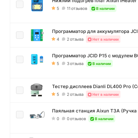
Нижний подогрев плат Aixun iHeater
5
11
отзывов
В наличии
Программатор для аккумулятора JCI
4
2
отзыва
Нет в наличии
Программатор JCID P15 с модулем B
5
3
отзыва
В наличии
Тестер дисплеев Dianli DL400 Pro (
5
2
отзыва
Нет в наличии
Паяльная станция Aixun T3A (Ручка 
0
0
отзывов
В наличии