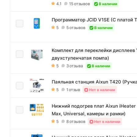
4.1
15
отзывов
В наличии
Программатор JCID V1SE (С платой Tr
5
5
отзывов
В наличии
Комплект для переклейки дисплеев 
двухступенчатая помпа)
5
3
отзыва
В наличии
Паяльная станция Aixun T420 (Ручка
5
1
отзыв
Нет в наличии
Нижний подогрев плат Aixun iHeater 
Max, Universal, камеры и рамки)
5
8
отзывов
Нет в наличии