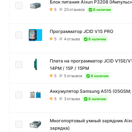
Блок питания Aixun P3208 (Импульсн
5
20
отзывов
В наличии
Программатор JCID V1S PRO
5
4
отзыва
В наличии
Плата на программатор JCID V1SE/V1S
14PM / 15P / 15PM
5
5
отзывов
В наличии
Аккумулятор Samsung A515 (05GSM; 
5
3
отзыва
В наличии
Многопортовый умный зарядник Aixu
зарядка)