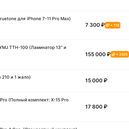
uetone для iPhone 7-11 Pro Max)
7 300 ₽
+ 110
YMJ TTH-100 (Ламинатор 13" и
155 000 ₽
+ 2325
 210 и 1 жало)
15 000 ₽
Pro (Полный комплект: X-15 Pro
17 800 ₽