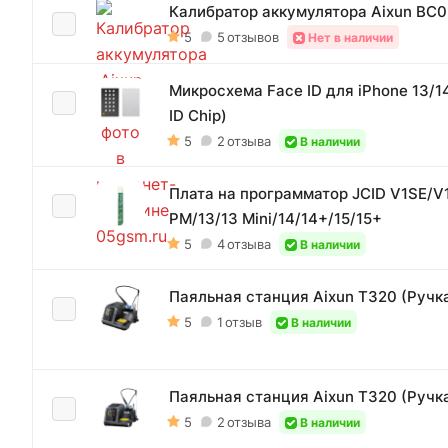
Калибратор аккумулятора Aixun BC0
5
5
отзывов
Нет в наличии
Микросхема Face ID для iPhone 13/14 
ID Chip)
5
2
отзыва
В наличии
Плата на программатор JCID V1SE/V1S
PM/13/13 Mini/14/14+/15/15+
5
4
отзыва
В наличии
Паяльная станция Aixun T320 (Ручка
5
1
отзыв
В наличии
Паяльная станция Aixun T320 (Ручка
5
2
отзыва
В наличии