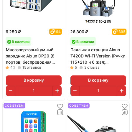
6 250 ₽
26 300 ₽
94
395
В наличии
В наличии
Многопортовый умный
Паяльная станция Aixun
зарядник Aixun DP20 (8
T420D Wi-Fi Version (Ручки
портов; беспроводная
115+210 и 6 жал;
4.1
15
отзывов
5
3
отзыва
зарядка)
поддержка пульта BS08)
В корзину
В корзину
СОВЕТУЕМ
СОВЕТУЕМ