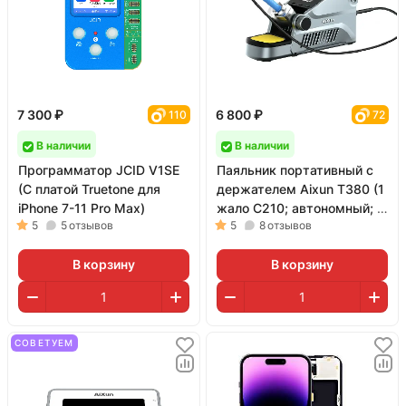
7 300 ₽
6 800 ₽
110
72
В наличии
В наличии
Программатор JCID V1SE
Паяльник портативный с
(С платой Truetone для
держателем Aixun T380 (1
iPhone 7-11 Pro Max)
жало C210; автономный; с
5
5
отзывов
5
8
отзывов
АКБ)
В корзину
В корзину
СОВЕТУЕМ