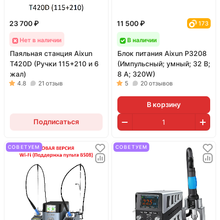
23 700 ₽
11 500 ₽
173
Нет в наличии
В наличии
Паяльная станция Aixun
Блок питания Aixun P3208
T420D (Ручки 115+210 и 6
(Импульсный; умный; 32 В;
жал)
8 А; 320W)
4.8
21
отзыв
5
20
отзывов
В корзину
Подписаться
СОВЕТУЕМ
СОВЕТУЕМ