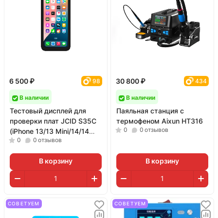
6 500 ₽
30 800 ₽
98
434
В наличии
В наличии
Тестовый дисплей для
Паяльная станция с
проверки плат JCID S35C
термофеном Aixun HT316
0
0
отзывов
(iPhone 13/13 Mini/14/14
0
0
отзывов
Plus/15/15 Plus)
В корзину
В корзину
СОВЕТУЕМ
СОВЕТУЕМ