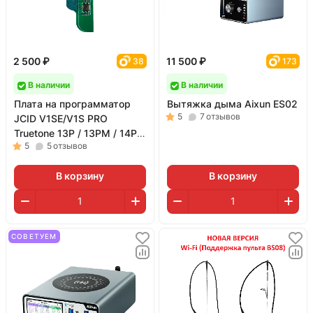
2 500 ₽
11 500 ₽
38
173
В наличии
В наличии
Плата на программатор
Вытяжка дыма Aixun ES02
5
7
отзывов
JCID V1SE/V1S PRO
Truetone 13P / 13PM / 14P /
5
5
отзывов
14PM / 15P / 15PM
В корзину
В корзину
СОВЕТУЕМ