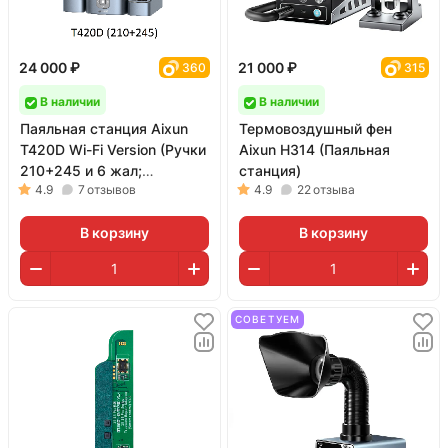
24 000 ₽
21 000 ₽
360
315
В наличии
В наличии
Паяльная станция Aixun
Термовоздушный фен
T420D Wi-Fi Version (Ручки
Aixun H314 (Паяльная
210+245 и 6 жал;
станция)
4.9
7
отзывов
4.9
22
отзыва
поддержка пульта BS08)
В корзину
В корзину
СОВЕТУЕМ