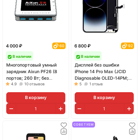
4 000 ₽
6 800 ₽
60
92
В наличии
В наличии
Многопортовый умный
Дисплей без ошибки
зарядник Aixun PF26 (8
iPhone 14 Pro Max (JCID
портов; 260 Вт; без
Diagnosable OLED-14PM;
4.9
10
отзывов
5
1
отзыв
адаптера питания)
матрица Soft OLED; 120
Гц)
В корзину
В корзину
СОВЕТУЕМ