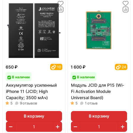
650 ₽
1 600 ₽
10
24
В наличии
В наличии
Аккумулятор усиленный
Модуль JCID для P15 (Wi-
iPhone 11 (JCID; High
Fi Activation Module
Capacity; 3500 мАч)
Universal Board)
5
9
отзывов
5
1
отзыв
В корзину
В корзину