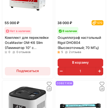
55 000 ₽
38 000 ₽
570
Нет в наличии
В наличии
Комплект для переклейки
Осциллограф настольный
OcaMaster OM-K6 Slim
Rigol DHO804
(Ламинатор 10" с
(Высокоточный; 70 МГц)
0
0
отзывов
5
2
отзыва
барокамерой)
В корзину
Подписаться
СОВЕТУЕМ