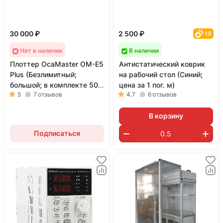
30 000 ₽
2 500 ₽
19
Нет в наличии
В наличии
Плоттер OcaMaster OM-E5
Антистатический коврик
Plus (Безлимитный;
на рабочий стол (Синий;
большой; в комплекте 50
цена за 1 пог. м)
5
7
отзывов
4.7
6
отзывов
пленок, шпатель и коврик)
В корзину
Подписаться