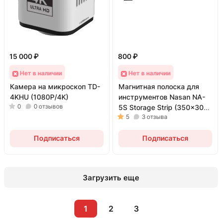
15 000 ₽
800 ₽
Нет в наличии
Нет в наличии
Камера на микроскоп TD-
Магнитная полоска для
4KHU (1080P/4K)
инструментов Nasan NA-
0
0
отзывов
5S Storage Strip (350x30
5
3
отзыва
мм)
Подписаться
Подписаться
Загрузить еще
1
2
3