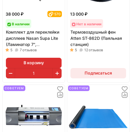
38 000 ₽
13 000 ₽
570
В наличии
Нет в наличии
Комплект для переклейки
Термовоздушный фен
дисплеев Nasan Supa Lite
Atten ST-862D (Паяльная
(Ламинатор 7",
станция)
5
7
отзывов
5
12
отзывов
барокамера B2+ и помпа
RS1)
В корзину
Подписаться
СОВЕТУЕМ
СОВЕТУЕМ