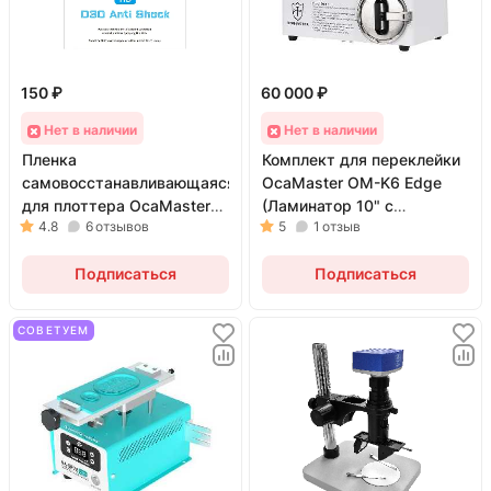
150 ₽
60 000 ₽
Нет в наличии
Нет в наличии
Пленка
Комплект для переклейки
самовосстанавливающаяся
OcaMaster OM-K6 Edge
для плоттера OcaMaster
(Ламинатор 10" с
4.8
6
отзывов
5
1
отзыв
EPU-HD (Глянцевая; 1
барокамерой)
штука; 120x180 мм)
Подписаться
Подписаться
СОВЕТУЕМ