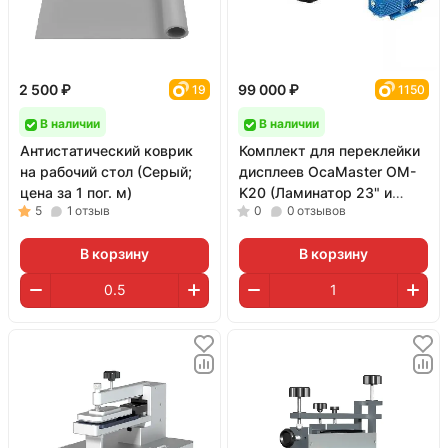
2 500 ₽
99 000 ₽
19
1150
В наличии
В наличии
Антистатический коврик
Комплект для переклейки
на рабочий стол (Серый;
дисплеев OcaMaster OM-
цена за 1 пог. м)
K20 (Ламинатор 23" и
5
1
отзыв
0
0
отзывов
помпа 4L)
В корзину
В корзину