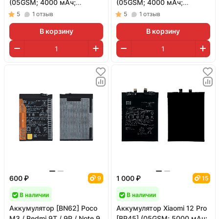
(05GSM; 4000 мАч;
(05GSM; 4000 мАч;
гарантия 1 год)
гарантия 1 год)
5
1
отзыв
5
1
отзыв
В корзину
В корзину
600 ₽
1 000 ₽
9
15
В наличии
В наличии
Аккумулятор [BN62] Poco
Аккумулятор Xiaomi 12 Pro
M3 / Redmi 9T / 9P / Note 9
[BP45] (05GSM; 5000 мАч;