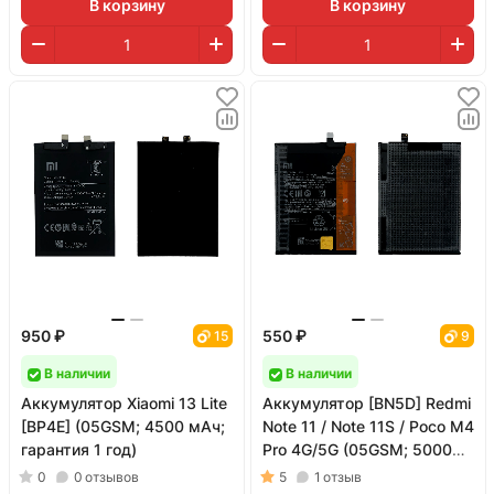
В корзину
В корзину
950 ₽
550 ₽
15
9
В наличии
В наличии
Аккумулятор Xiaomi 13 Lite
Аккумулятор [BN5D] Redmi
[BP4E] (05GSM; 4500 мАч;
Note 11 / Note 11S / Poco M4
гарантия 1 год)
Pro 4G/5G (05GSM; 5000
мАч; гарантия 1 год)
0
0
отзывов
5
1
отзыв