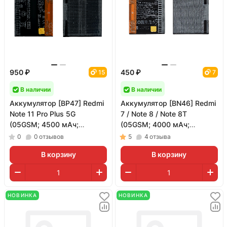
950 ₽
450 ₽
15
7
В наличии
В наличии
Аккумулятор [BP47] Redmi
Аккумулятор [BN46] Redmi
Note 11 Pro Plus 5G
7 / Note 8 / Note 8T
(05GSM; 4500 мАч;
(05GSM; 4000 мАч;
гарантия 1 год)
гарантия 1 год)
0
0
отзывов
5
4
отзыва
В корзину
В корзину
НОВИНКА
НОВИНКА