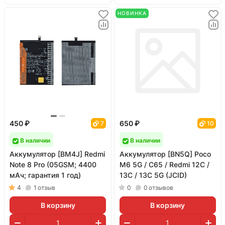
НОВИНКА
450 ₽
650 ₽
7
10
В наличии
В наличии
Аккумулятор [BM4J] Redmi
Аккумулятор [BN5Q] Poco
Note 8 Pro (05GSM; 4400
M6 5G / C65 / Redmi 12C /
мАч; гарантия 1 год)
13C / 13C 5G (JCID)
4
1
отзыв
0
0
отзывов
В корзину
В корзину