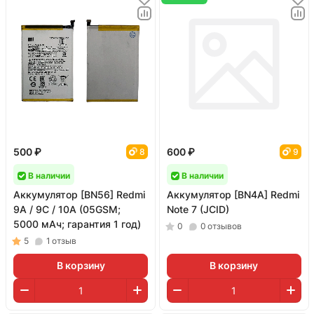
500 ₽
600 ₽
8
9
В наличии
В наличии
Аккумулятор [BN56] Redmi
Аккумулятор [BN4A] Redmi
9A / 9C / 10A (05GSM;
Note 7 (JCID)
5000 мАч; гарантия 1 год)
0
0
отзывов
5
1
отзыв
В корзину
В корзину