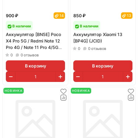
900 ₽
850 ₽
14
13
В наличии
В наличии
Аккумулятор [BN5E] Poco
Аккумулятор Xiaomi 13
X4 Pro 5G / Redmi Note 12
[BP4G] (JCID)
Pro 4G / Note 11 Pro 4/5G
0
0
отзывов
(JCID)
0
0
отзывов
В корзину
В корзину
НОВИНКА
НОВИНКА