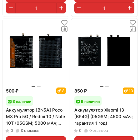
500 ₽
850 ₽
8
13
В наличии
В наличии
Аккумулятор [BN5A] Poco
Аккумулятор Xiaomi 13
M3 Pro 5G / Redmi 10 / Note
[BP4G] (05GSM; 4500 мАч;
10T (05GSM; 5000 мАч;
гарантия 1 год)
гарантия 1 год)
0
0
отзывов
0
0
отзывов