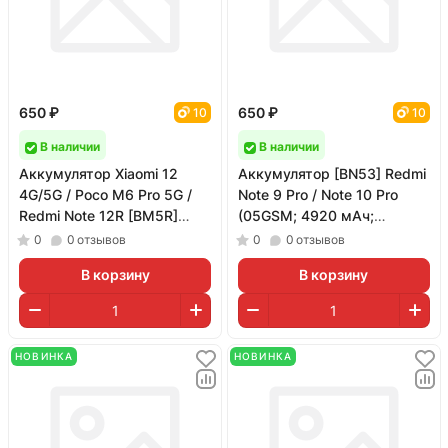
650 ₽
650 ₽
10
10
В наличии
В наличии
Аккумулятор Xiaomi 12
Аккумулятор [BN53] Redmi
4G/5G / Poco M6 Pro 5G /
Note 9 Pro / Note 10 Pro
Redmi Note 12R [BM5R]
(05GSM; 4920 мАч;
(JCID)
гарантия 1 год)
0
0
отзывов
0
0
отзывов
В корзину
В корзину
НОВИНКА
НОВИНКА