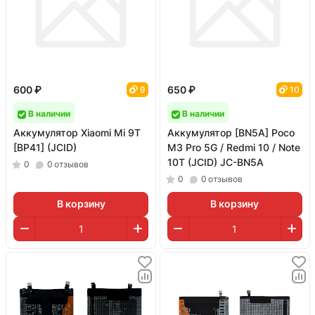
600 ₽
650 ₽
9
10
В наличии
В наличии
Аккумулятор Xiaomi Mi 9T
Аккумулятор [BN5A] Poco
[BP41] (JCID)
M3 Pro 5G / Redmi 10 / Note
10T (JCID) JC-BN5A
0
0
отзывов
0
0
отзывов
В корзину
В корзину