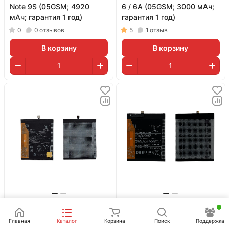
Note 9S (05GSM; 4920
6 / 6A (05GSM; 3000 мАч;
мАч; гарантия 1 год)
гарантия 1 год)
0
0
отзывов
5
1
отзыв
В корзину
В корзину
400 ₽
400 ₽
Нет в наличии
Нет в наличии
Главная
Каталог
Корзина
Поиск
Поддержка