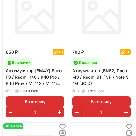
650 ₽
700 ₽
10
11
В наличии
В наличии
Аккумулятор [BM4Y] Poco
Аккумулятор [BN62] Poco
F3 / Redmi K40 / K40 Pro /
M3 / Redmi 9T / 9P / Note 9
K40 Pro+ / Mi 11X / Mi 11i
4G (JCID)
(JCID)
0
0
отзывов
0
0
отзывов
В корзину
В корзину
НОВИНКА