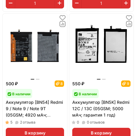
500 ₽
550 ₽
8
9
В наличии
В наличии
Аккумулятор [BN54] Redmi
Аккумулятор [BN5K] Redmi
9 / Note 9 / Note 9T
12C / 13C (05GSM; 5000
(05GSM; 4920 мАч;
мАч; гарантия 1 год)
гарантия 1 год)
5
2
отзыва
0
0
отзывов
В корзину
В корзину