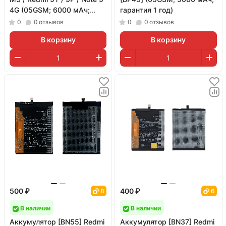
4G (05GSM; 6000 мАч;
гарантия 1 год)
гарантия 1 год)
0
0
отзывов
0
0
отзывов
В корзину
В корзину
500 ₽
400 ₽
8
6
В наличии
В наличии
Аккумулятор [BN55] Redmi
Аккумулятор [BN37] Redmi