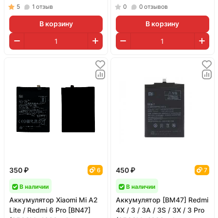
гарантия 1 год)
5
1
отзыв
0
0
отзывов
В корзину
В корзину
350 ₽
450 ₽
6
7
В наличии
В наличии
Аккумулятор Xiaomi Mi A2
Аккумулятор [BM47] Redmi
Lite / Redmi 6 Pro [BN47]
4X / 3 / 3A / 3S / 3X / 3 Pro