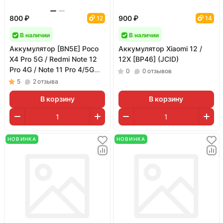
800 ₽
900 ₽
12
14
В наличии
В наличии
Аккумулятор [BN5E] Poco
Аккумулятор Xiaomi 12 /
X4 Pro 5G / Redmi Note 12
12X [BP46] (JCID)
Pro 4G / Note 11 Pro 4/5G
0
0
отзывов
(05GSM; 5000 мАч)
5
2
отзыва
В корзину
В корзину
НОВИНКА
НОВИНКА