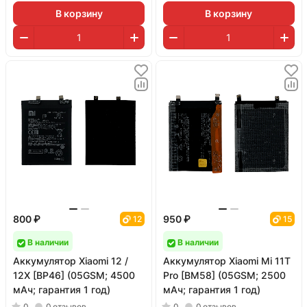
В корзину
В корзину
800 ₽
950 ₽
12
15
В наличии
В наличии
Аккумулятор Xiaomi 12 /
Аккумулятор Xiaomi Mi 11T
12X [BP46] (05GSM; 4500
Pro [BM58] (05GSM; 2500
мАч; гарантия 1 год)
мАч; гарантия 1 год)
0
0
отзывов
0
0
отзывов