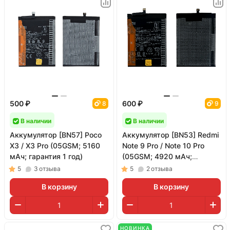
500 ₽
600 ₽
8
9
В наличии
В наличии
Аккумулятор [BN57] Poco
Аккумулятор [BN53] Redmi
X3 / X3 Pro (05GSM; 5160
Note 9 Pro / Note 10 Pro
мАч; гарантия 1 год)
(05GSM; 4920 мАч;
гарантия 1 год)
5
3
отзыва
5
2
отзыва
В корзину
В корзину
НОВИНКА