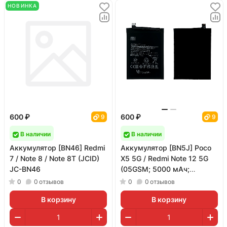
НОВИНКА
600 ₽
600 ₽
9
9
В наличии
В наличии
Аккумулятор [BN46] Redmi
Аккумулятор [BN5J] Poco
7 / Note 8 / Note 8T (JCID)
X5 5G / Redmi Note 12 5G
JC-BN46
(05GSM; 5000 мАч;
гарантия 1 год)
0
0
отзывов
0
0
отзывов
В корзину
В корзину