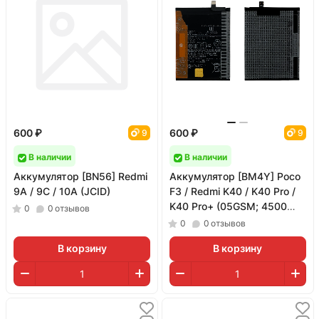
600 ₽
600 ₽
9
9
В наличии
В наличии
Аккумулятор [BN56] Redmi
Аккумулятор [BM4Y] Poco
9A / 9C / 10A (JCID)
F3 / Redmi K40 / K40 Pro /
K40 Pro+ (05GSM; 4500
0
0
отзывов
мАч; гарантия 1 год)
0
0
отзывов
В корзину
В корзину