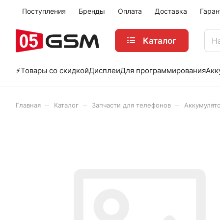
Поступления
Бренды
Оплата
Доставка
Гаран
Каталог
⚡️Товары со скидкой
Дисплеи
Для программирования
Акк
–
–
–
Главная
Каталог
Запчасти для телефонов
Аккумулят