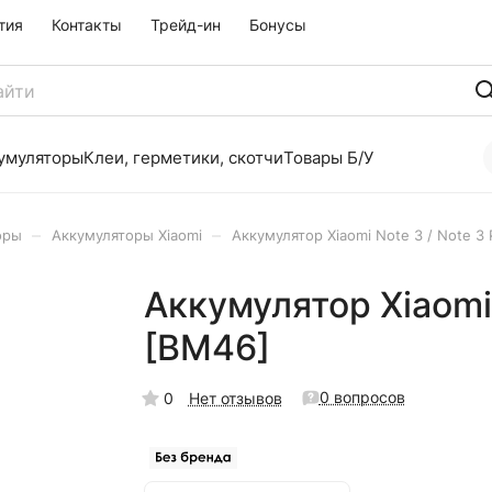
тия
Контакты
Трейд-ин
Бонусы
умуляторы
Клеи, герметики, скотчи
Товары Б/У
–
–
оры
Аккумуляторы Xiaomi
Аккумулятор Xiaomi Note 3 / Note 3
Аккумулятор Xiaomi 
[BM46]
0 вопросов
0
Нет отзывов