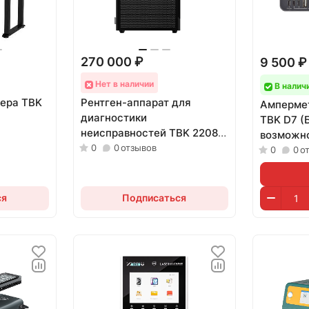
270 000 ₽
9 500 ₽
Нет в наличии
В налич
тера TBK
Рентген-аппарат для
Амперме
диагностики
TBK D7 (
неисправностей TBK 2208
возможно
X-Ray
0
0
отзывов
паяльник
0
0
о
ся
Подписаться