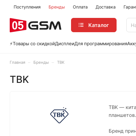
Поступления
Бренды
Оплата
Доставка
Гаран
Каталог
⚡️Товары со скидкой
Дисплеи
Для программирования
Акк
–
–
Главная
Бренды
TBK
TBK
TBK — кит
планшетов
Бренд прин