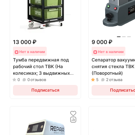
13 000 ₽
9 000 ₽
Нет в наличии
Нет в наличии
Тумба передвижная под
Сепаратор вакуум
рабочий стол TBK (На
снятия стекла TBK
колесиках; 3 выдвижных
(Поворотный)
ящика с доводчиками)
0
0
отзывов
5
2
отзыва
Подписаться
Подписать