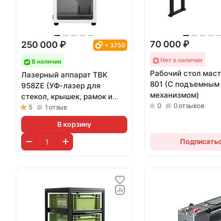
70 000 ₽
250 000 ₽
+ 3750
Нет в наличии
В наличии
Рабочий стол мас
Лазерный аппарат TBK
801 (С подъемным
958ZE (УФ-лазер для
механизмом)
стекол, крышек, рамок и
0
0
отзывов
гравировки; 5 Вт)
5
1
отзыв
В корзину
Подписать