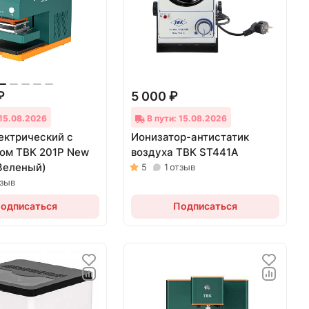
₽
5 000 ₽
 15.08.2026
В пути: 15.08.2026
ектрический с
Ионизатор-антистатик
ом TBK 201P New
воздуха TBK ST441A
(Зеленый)
5
1
отзыв
тзыв
одписаться
Подписаться