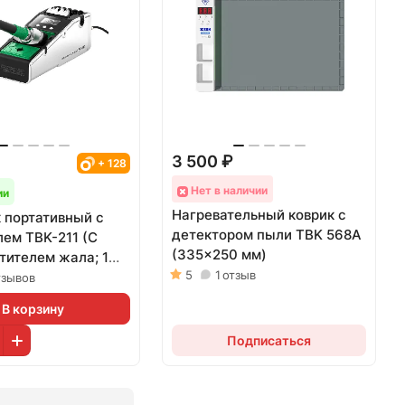
3 500 ₽
+ 128
Нет в наличии
ии
Нагревательный коврик с
 портативный с
детектором пыли TBK 568A
ем TBK-211 (С
(335x250 мм)
тителем жала; 1
5
1
отзыв
0; автономный;
тзывов
В корзину
Подписаться