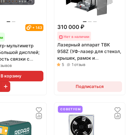
310 000 ₽
+ 143
Нет в наличии
ии
Лазерный аппарат TBK
тр-мультиметр
958Z (УФ-лазер для стекол,
Большой дисплей;
крышек, рамок и
сть связки с
гравировки; 5 Вт)
5
1
отзыв
ом)
тзывов
В корзину
Подписаться
СОВЕТУЕМ