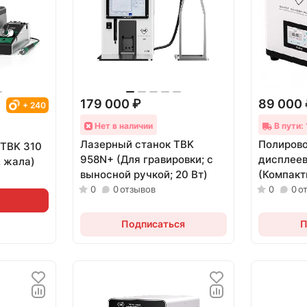
179 000 ₽
89 000
+ 240
Нет в наличии
В пути:
Лазерный станок TBK
Полирово
 TBK 310
958N+ (Для гравировки; с
дисплеев
2 жала)
выносной ручкой; 20 Вт)
(Компакт
0
0
отзывов
0
0
о
Подписаться
П