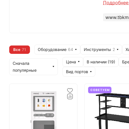
основана в
Подробнее
предприяти
www.tbkm
обслужива
За время с
включая се
снятия кле
многофункц
Оборудование
64
Инструменты
2
Х
Все
71
вакуумный 
Цена
Бр
В наличии (
19
)
для комфор
Сначала
популярные
Вид портов
Главной ми
СОВЕТУЕМ