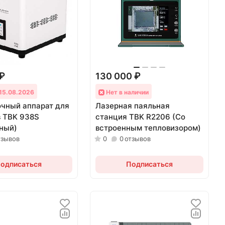
 ₽
130 000 ₽
 15.08.2026
Нет в наличии
чный аппарат для
Лазерная паяльная
 TBK 938S
станция TBK R2206 (Со
ный)
встроенным тепловизором)
тзывов
0
0
отзывов
одписаться
Подписаться