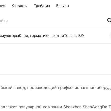
тия
Контакты
Трейд-ин
Бонусы
умуляторы
Клеи, герметики, скотчи
Товары Б/У
айский завод, производящий профессиональное оборуд
.
адлежит популярной компании Shenzhen ShenWangDa Tec