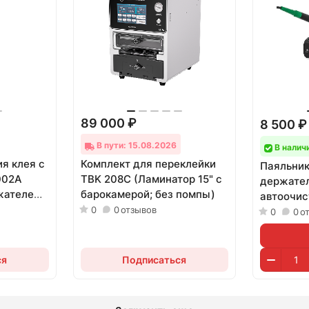
89 000 ₽
8 500 ₽
В пути: 15.08.2026
В налич
я клея с
Комплект для переклейки
Паяльник
002A
TBK 208C (Ламинатор 15" с
держател
ржателем
барокамерой; без помпы)
автоочис
0
0
отзывов
жало C21
0
0
о
без АКБ)
ся
Подписаться