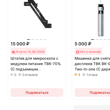
15 000 ₽
5 000 ₽
В пути: 15.08.2026
Нет в наличии
Штатив для микроскопа с
Машинка для сняти
модулем питания TBK-701L
дисплеев TBK BK-
(С подъемным
Two-in-one (С де
механизмом)
проволоки)
0
0
отзывов
5
1
отзыв
Подписаться
Подписать