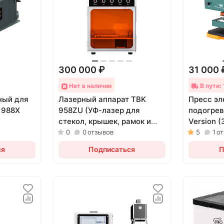
300 000 ₽
31 000 
Нет в наличии
В пути:
ный для
Лазерный аппарат TBK
Пресс эл
 988X
958ZU (УФ-лазер для
подогрев
стекол, крышек, рамок и
Version 
гравировки; 5 Вт)
0
0
отзывов
5
1
о
ся
Подписаться
П