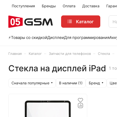
Поступления
Бренды
Оплата
Доставка
Гаран
Каталог
⚡️Товары со скидкой
Дисплеи
Для программирования
Акк
–
–
–
–
Главная
Каталог
Запчасти для телефонов
Стекла
Стекла на дисплей iPad
1 т
Сначала популярные
Бренд
Цве
В наличии (
1
)