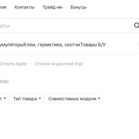
тия
Контакты
Трейд-ин
Бонусы
умуляторы
Клеи, герметики, скотчи
Товары Б/У
–
Стекла Apple
Стекла на дисплей iPad
овар
т
Тип товара
Совместимые модели