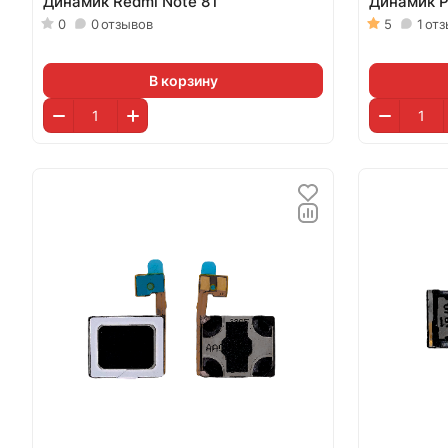
Динамик Redmi Note 8T
Динамик 
0
0
отзывов
5
1
отз
В корзину