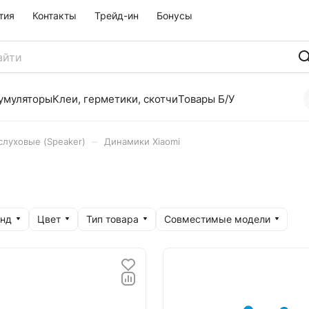
тия
Контакты
Трейд-ин
Бонусы
умуляторы
Клеи, герметики, скотчи
Товары Б/У
–
луховые (Speaker)
Динамики Xiaomi
нд
Цвет
Тип товара
Совместимые модели