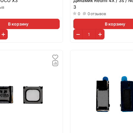
POCO X3
Динамик Redmi 4X / 3s / N
3
ыв
0
0
отзывов
В корзину
В корзину