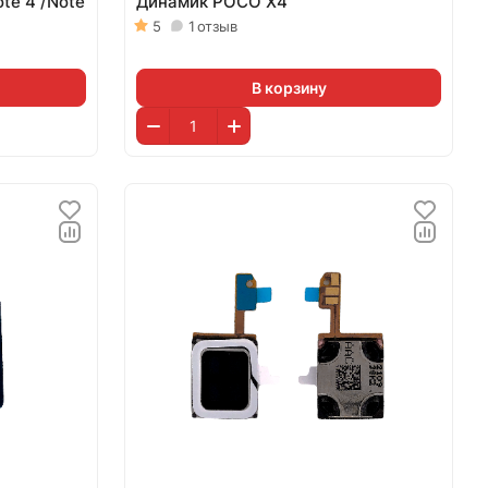
ote 4 /Note
Динамик POCO X4
5
1
отзыв
В корзину