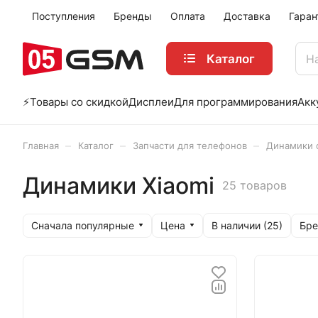
Поступления
Бренды
Оплата
Доставка
Гаран
Каталог
⚡️Товары со скидкой
Дисплеи
Для программирования
Акк
–
–
–
Главная
Каталог
Запчасти для телефонов
Динамики с
Динамики Xiaomi
25 товаров
Сначала популярные
Цена
Бре
В наличии (
25
)