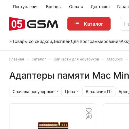
Поступления
Бренды
Оплата
Доставка
Гаран
Каталог
⚡️Товары со скидкой
Дисплеи
Для программирования
Акк
–
–
–
–
Главная
Каталог
Запчасти для ноутбуков
MacBook
Адаптеры памяти Mac Min
Сначала популярные
Цена
Брен
В наличии (
1
)