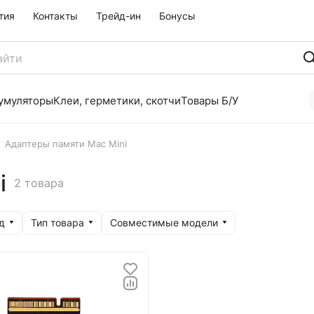
тия
Контакты
Трейд-ин
Бонусы
умуляторы
Клеи, герметики, скотчи
Товары Б/У
Адаптеры памяти Mac Mini
i
2 товара
д
Тип товара
Совместимые модели