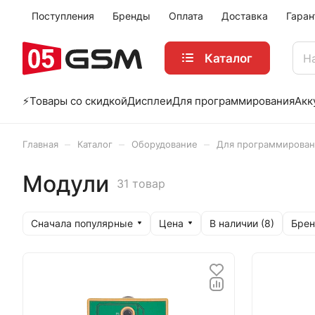
Поступления
Бренды
Оплата
Доставка
Гаран
Каталог
⚡️Товары со скидкой
Дисплеи
Для программирования
Акк
–
–
–
Главная
Каталог
Оборудование
Для программирован
Модули
31 товар
Сначала популярные
Цена
Бре
В наличии (
8
)