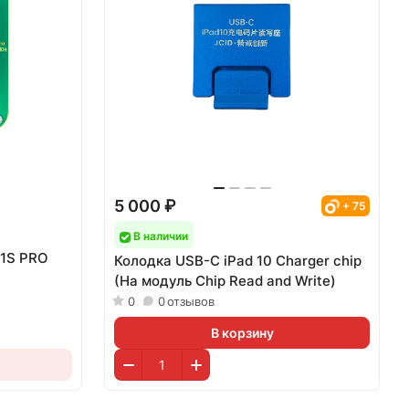
5 000 ₽
+ 75
В наличии
V1S PRO
Колодка USB-C iPad 10 Charger chip
(На модуль Сhip Read and Write)
0
0
отзывов
В корзину