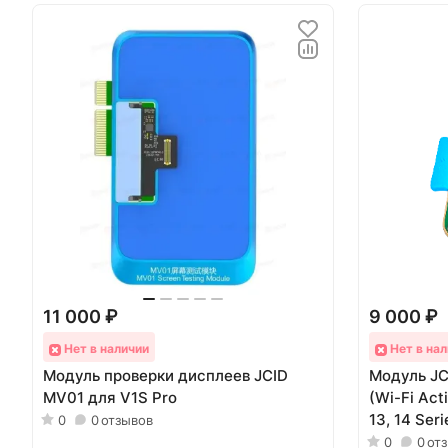
11 000 ₽
9 000 ₽
Нет в наличии
Нет в нал
Модуль проверки дисплеев JCID
Модуль JC
MV01 для V1S Pro
(Wi-Fi Act
13, 14 Ser
0
0
отзывов
0
0
от