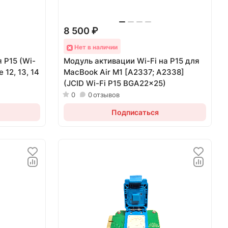
8 500 ₽
Нет в наличии
 P15 (Wi-
Модуль активации Wi-Fi на P15 для
 12, 13, 14
MacBook Air M1 [A2337; A2338]
(JCID Wi-Fi P15 BGA22x25)
0
0
отзывов
Подписаться