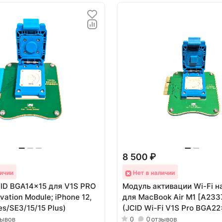
8 500 ₽
ичии
Нет в наличии
ID BGA14x15 для V1S PRO
Модуль активации Wi-Fi н
ivation Module; iPhone 12,
для MacBook Air M1 [A233
ies/SE3/15/15 Plus)
(JCID Wi-Fi V1S Pro BGA22
зывов
0
0
отзывов