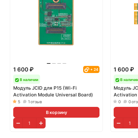
1 600 ₽
1 600 ₽
+ 24
В наличии
В наличи
Модуль JCID для P15 (Wi-Fi
Модуль JC
Activation Module Universal Board)
Activation
5
1
отзыв
0
0
от
В корзину