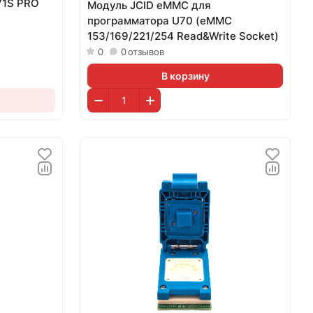
V1S PRO
Модуль JCID eMMC для
программатора U70 (eMMC
153/169/221/254 Read&Write Socket)
0
0
отзывов
В корзину