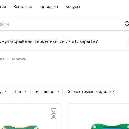
тия
Контакты
Трейд-ин
Бонусы
умуляторы
Клеи, герметики, скотчи
Товары Б/У
–
ия
Модули
нд
Цвет
Тип товара
Совместимые модели