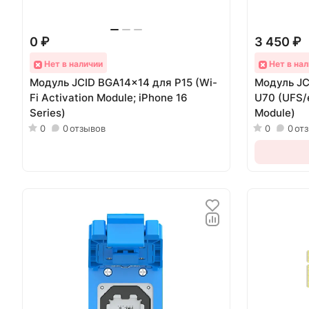
0 ₽
3 450 ₽
Нет в наличии
Нет в нал
Модуль JCID BGA14x14 для P15 (Wi-
Модуль JC
Fi Activation Module; iPhone 16
U70 (UFS/
Series)
Module)
0
0
отзывов
0
0
от