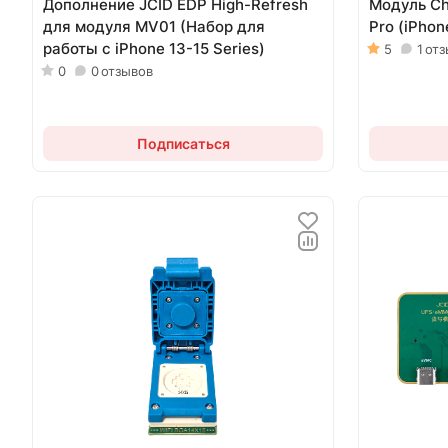
Дополнение JCID EDP High-Refresh
Модуль Ch
для модуля MV01 (Набор для
Pro (iPho
работы c iPhone 13-15 Series)
5
1
отз
0
0
отзывов
Подписаться