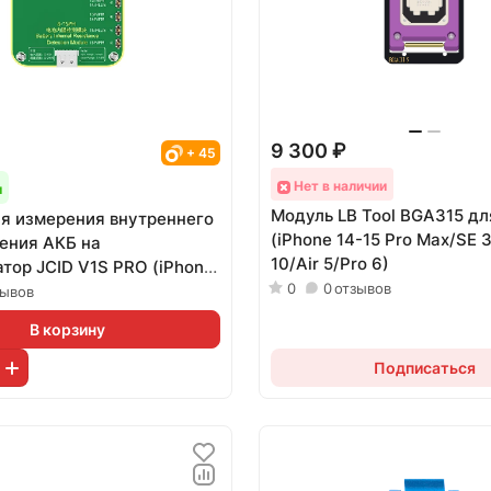
9 300 ₽
+ 45
Нет в наличии
и
Модуль LB Tool BGA315 дл
я измерения внутреннего
(iPhone 14-15 Pro Max/SE 3
ения АКБ на
10/Air 5/Pro 6)
тор JCID V1S PRO (iPhone
0
0
отзывов
зывов
В корзину
Подписаться