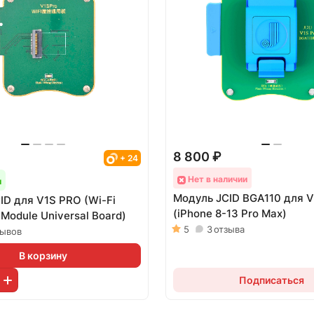
8 800 ₽
+ 24
Нет в наличии
и
Модуль JCID BGA110 для 
ID для V1S PRO (Wi-Fi
(iPhone 8-13 Pro Max)
 Module Universal Board)
5
3
отзыва
зывов
В корзину
Подписаться