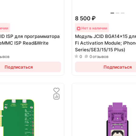
8 500 ₽
ичии
Нет в наличии
ID ISP для программатора
Модуль JCID BGA14x15 для
eMMC ISP Read&Write
Fi Activation Module; iPhone
Series/SE3/15/15 Plus)
зывов
0
0
отзывов
Подписаться
Подписаться