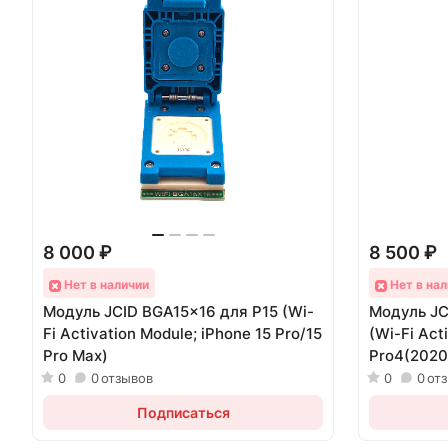
8 000 ₽
8 500 ₽
Нет в наличии
Нет в нал
Модуль JCID BGA15x16 для P15 (Wi-
Модуль JC
Fi Activation Module; iPhone 15 Pro/15
(Wi-Fi Act
Pro Max)
Pro4(2020)
0
0
отзывов
0
0
от
Подписаться