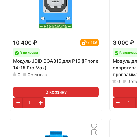
10 400 ₽
3 000 ₽
+ 156
В наличии
В наличи
Модуль JCID BGA315 для P15 (iPhone
Модуль дл
14-15 Pro Max)
сопротивл
программа
0
0
отзывов
8-15 PM)
0
0
от
В корзину