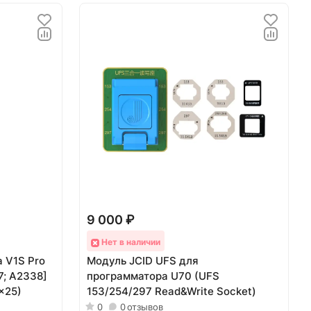
9 000 ₽
Нет в наличии
а V1S Pro
Модуль JCID UFS для
7; A2338]
программатора U70 (UFS
x25)
153/254/297 Read&Write Socket)
0
0
отзывов