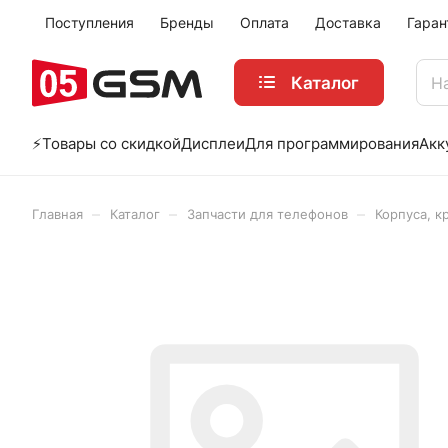
Поступления
Бренды
Оплата
Доставка
Гаран
Каталог
⚡️Товары со скидкой
Дисплеи
Для программирования
Акк
–
–
–
Главная
Каталог
Запчасти для телефонов
Корпуса, к