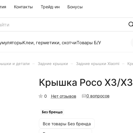
тия
Контакты
Трейд-ин
Бонусы
умуляторы
Клеи, герметики, скотчи
Товары Б/У
–
–
–
рышки и детали
Задние крышки
Задние крышки Xiaomi
Кр
Крышка Poco X3/X3
0 вопросов
0
Нет отзывов
Все товары Без бренда