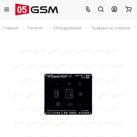
–
–
–
–
Главная
Каталог
Оборудование
Трафареты и маски