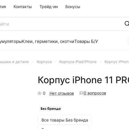
тия
Контакты
Трейд-ин
Бонусы
умуляторы
Клеи, герметики, скотчи
Товары Б/У
–
–
–
рышки и детали
Корпуса
Корпуса iPad/iPhone
Корпус iPho
Корпус iPhone 11 
0 вопросов
0
Нет отзывов
Все товары Без бренда