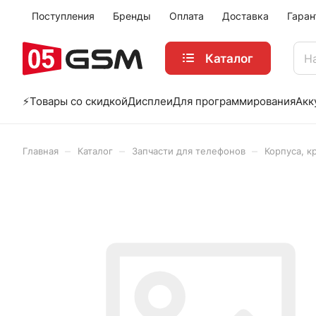
Поступления
Бренды
Оплата
Доставка
Гаран
Каталог
⚡️Товары со скидкой
Дисплеи
Для программирования
Акк
–
–
–
Главная
Каталог
Запчасти для телефонов
Корпуса, к