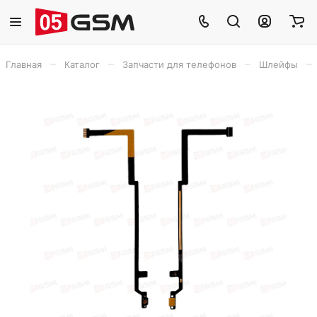
–
–
–
–
Главная
Каталог
Запчасти для телефонов
Шлейфы