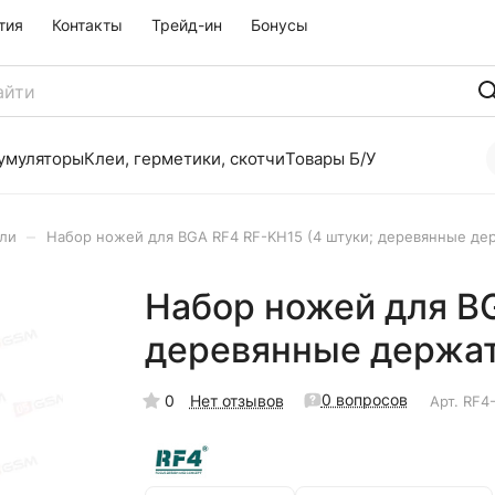
тия
Контакты
Трейд-ин
Бонусы
умуляторы
Клеи, герметики, скотчи
Товары Б/У
–
ели
Набор ножей для BGA RF4 RF-KH15 (4 штуки; деревянные де
Набор ножей для BG
деревянные держат
0 вопросов
0
Нет отзывов
Арт.
RF4