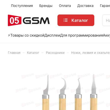
Поступления
Бренды
Оплата
Доставка
Гаран
Каталог
⚡️Товары со скидкой
Дисплеи
Для программирования
Акк
–
–
–
Главная
Каталог
Расходники
Ножи, лезвия и скальп