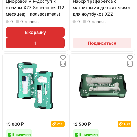
Цифровой VIP-доступ к
Набор трафаретов с
схемам XZZ Schematics (12
магнитными держателями
месяцев; 1 пользователь)
для ноутбуков XZZ
0
0
отзывов
0
0
отзывов
В корзину
Подписаться
15 000 ₽
12 500 ₽
225
188
В наличии
В наличии