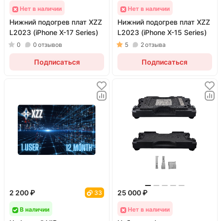
устройств, например: нижние подогревы,
Нет в наличии
Нет в наличии
нагревательные платформы и паяльные
Нижний подогрев плат XZZ
Нижний подогрев плат XZZ
станции, а также оборудование для пайки и
L2023 (iPhone X-17 Series)
L2023 (iPhone X-15 Series)
перекатки BGA-микросхем.
0
0
отзывов
5
2
отзыва
Подписаться
Подписаться
XZZ продолжает развивать как
программные, так и аппаратные решения,
помогая мастерам ремонтировать
электронику более точно и эффективно.
2 200 ₽
25 000 ₽
33
В наличии
Нет в наличии