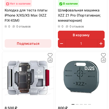
Нет в наличии
В наличии
Колодка для теста платы
Шлифовальная машинка
iPhone X/XS/XS Max (XZZ
XZZ Z1 Pro (Портативная;
FIX-XSM)
миниатюрная)
0
0
отзывов
0
0
отзывов
В корзину
Подписаться
8 500 ₽
800 ₽