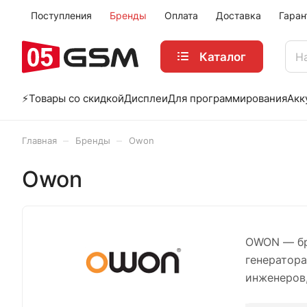
Поступления
Бренды
Оплата
Доставка
Гаран
Каталог
⚡️Товары со скидкой
Дисплеи
Для программирования
Акк
–
–
Главная
Бренды
Owon
Owon
OWON — бр
генератора
инженеров,