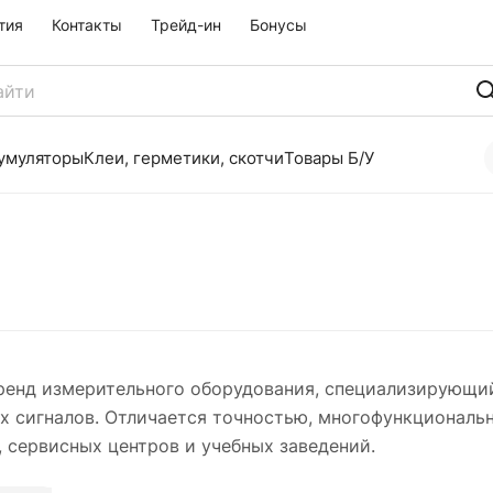
тия
Контакты
Трейд-ин
Бонусы
умуляторы
Клеи, герметики, скотчи
Товары Б/У
енд измерительного оборудования, специализирующий
х сигналов. Отличается точностью, многофункциональ
 сервисных центров и учебных заведений.