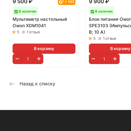
9 500 ₽
9 900 ₽
+ 143
В наличии
В наличии
Мультиметр настольный
Блок питания Owo
Owon XDM1041
SPE3103 (Импульс
В; 10 А)
5
1
отзыв
5
1
отзыв
В корзину
В корзину
Назад к списку