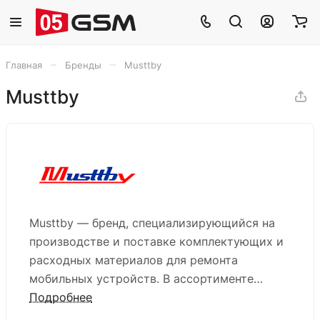
–
–
Главная
Бренды
Musttby
Musttby
Musttby — бренд, специализирующийся на
производстве и поставке комплектующих и
расходных материалов для ремонта
мобильных устройств. В ассортименте
компании — стекла с OCA, тач-панели,
Подробнее
дисплеи, аккумуляторы и другие запчасти.