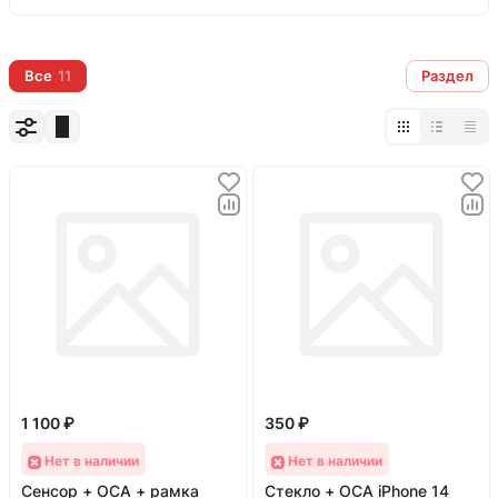
Бренд работает в среднем и высоком
сегменте, делает акцент на стабильное
Все
11
Раздел
качество и надёжность, используя
современные производственные линии и
строгий контроль на каждом этапе.
1 100 ₽
350 ₽
Нет в наличии
Нет в наличии
Сенсор + OCA + рамка
Стекло + OCA iPhone 14