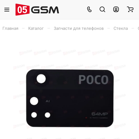
–
–
–
–
Главная
Каталог
Запчасти для телефонов
Стекла