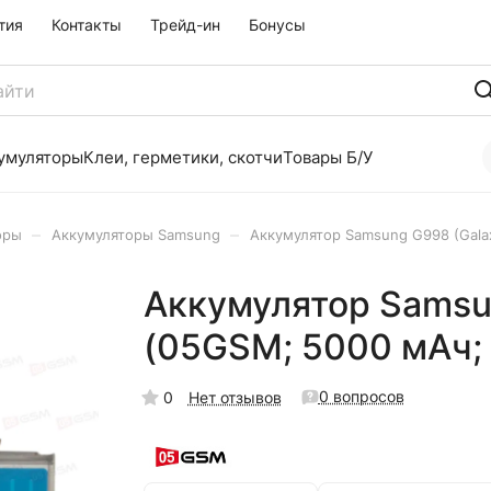
тия
Контакты
Трейд-ин
Бонусы
умуляторы
Клеи, герметики, скотчи
Товары Б/У
–
–
оры
Аккумуляторы Samsung
Аккумулятор Samsung G998 (Galaxy
Аккумулятор Samsun
(05GSM; 5000 мАч; 
0 вопросов
0
Нет отзывов