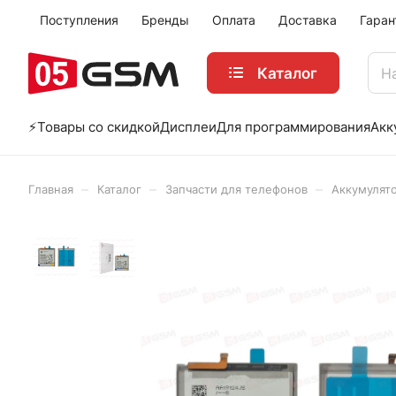
Поступления
Бренды
Оплата
Доставка
Гаран
Каталог
⚡️Товары со скидкой
Дисплеи
Для программирования
Акк
–
–
–
Главная
Каталог
Запчасти для телефонов
Аккумулят