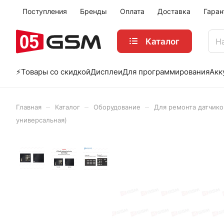
Поступления
Бренды
Оплата
Доставка
Гаран
Каталог
⚡️Товары со скидкой
Дисплеи
Для программирования
Акк
–
–
–
Главная
Каталог
Оборудование
Для ремонта датчико
универсальная)