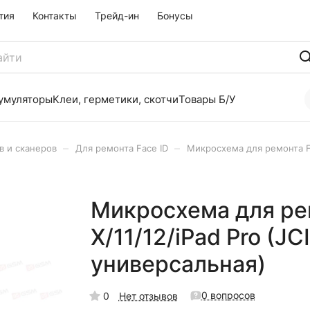
тия
Контакты
Трейд-ин
Бонусы
умуляторы
Клеи, герметики, скотчи
Товары Б/У
–
–
в и сканеров
Для ремонта Face ID
Микросхема для ремонта Fac
Микросхема для рем
X/11/12/iPad Pro (JC
универсальная)
0 вопросов
0
Нет отзывов