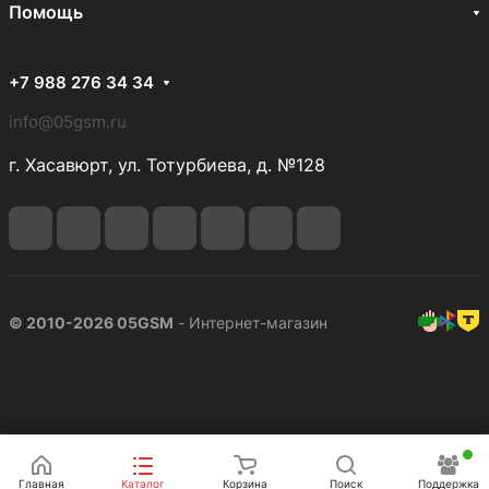
Помощь
+7 988 276 34 34
info@05gsm.ru
г. Хасавюрт, ул. Тотурбиева, д. №128
© 2010-2026 05GSM
- Интернет-магазин
Подписаться
Главная
Каталог
Корзина
Поиск
Поддержка