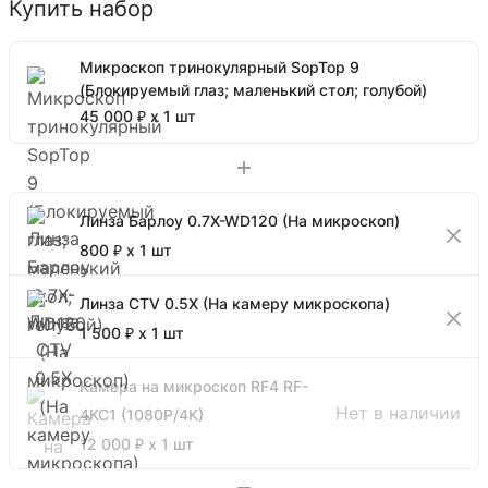
Купить набор
Микроскоп тринокулярный SopTop 9
(Блокируемый глаз; маленький стол; голубой)
45 000 ₽ x 1 шт
Линза Барлоу 0.7X-WD120 (На микроскоп)
800 ₽ x 1 шт
Линза CTV 0.5X (На камеру микроскопа)
1 500 ₽ x 1 шт
Камера на микроскоп RF4 RF-
Нет в наличии
4KC1 (1080P/4K)
12 000 ₽ x 1 шт