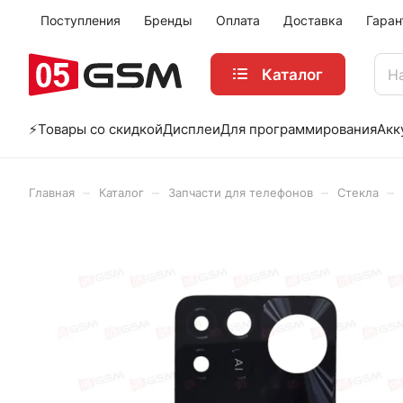
Поступления
Бренды
Оплата
Доставка
Гаран
Каталог
⚡️Товары со скидкой
Дисплеи
Для программирования
Акк
–
–
–
–
Главная
Каталог
Запчасти для телефонов
Стекла