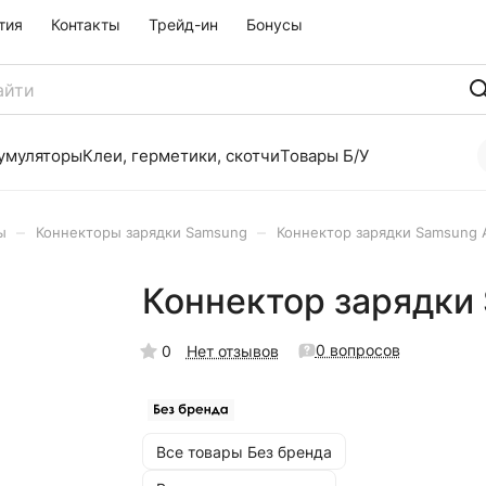
тия
Контакты
Трейд-ин
Бонусы
умуляторы
Клеи, герметики, скотчи
Товары Б/У
–
–
ы
Коннекторы зарядки Samsung
Коннектор зарядки Samsung 
Коннектор зарядки
0 вопросов
0
Нет отзывов
Все товары Без бренда