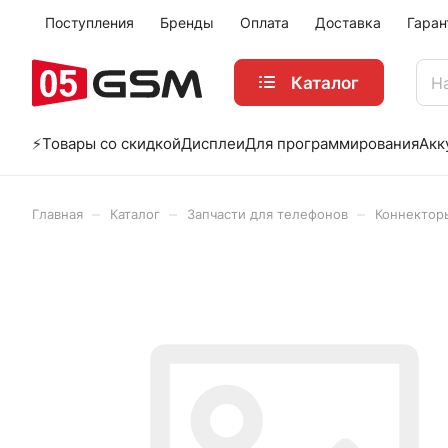
Поступления
Бренды
Оплата
Доставка
Гаран
Каталог
⚡️Товары со скидкой
Дисплеи
Для программирования
Акк
–
–
–
Главная
Каталог
Запчасти для телефонов
Коннектор