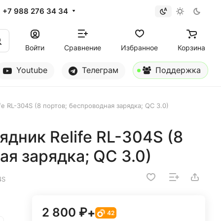
+7 988 276 34 34
Войти
Сравнение
Избранное
Корзина
Youtube
Телеграм
Поддержка
e RL-304S (8 портов; беспроводная зарядка; QC 3.0)
дник Relife RL-304S (8
ая зарядка; QC 3.0)
4S
2 800 ₽
+
42