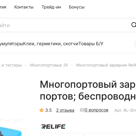
тия
Контакты
Трейд-ин
Бонусы
умуляторы
Клеи, герметики, скотчи
Товары Б/У
–
–
 и тестеры
Многопортовые ЗУ
Многопортовый зарядник Relif
Многопортовый заря
портов; беспроводн
0 вопросов
3.5
2 отзыва
Арт.
RL-30