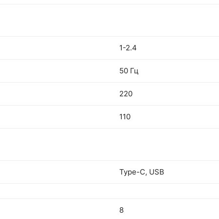
1-2.4
50 Гц
220
110
Type-C, USB
8