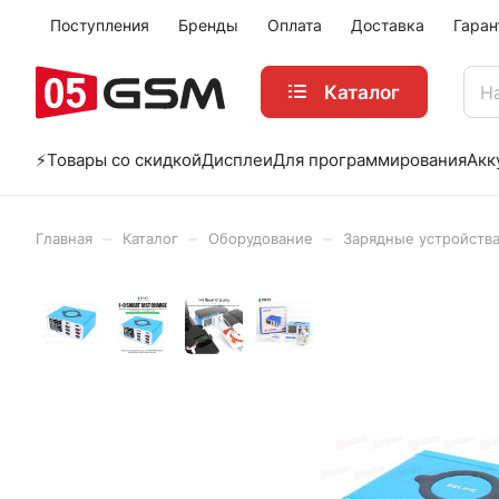
Поступления
Бренды
Оплата
Доставка
Гаран
Каталог
⚡️Товары со скидкой
Дисплеи
Для программирования
Акк
–
–
–
Главная
Каталог
Оборудование
Зарядные устройства