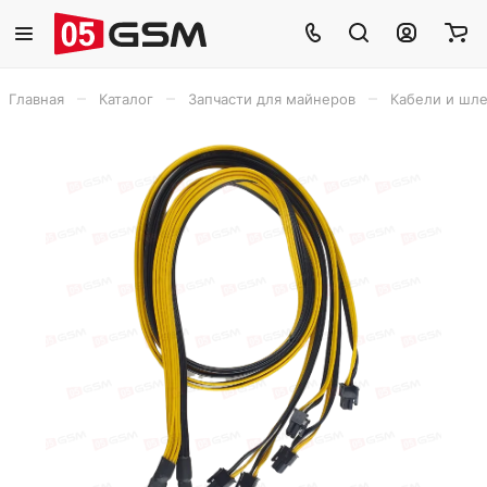
–
–
–
Главная
Каталог
Запчасти для майнеров
Кабели и шл