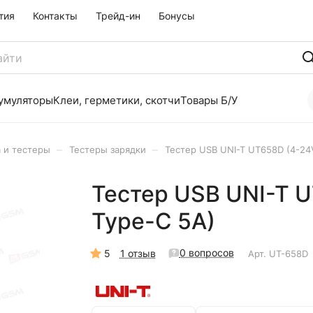
тия
Контакты
Трейд-ин
Бонусы
умуляторы
Клеи, герметики, скотчи
Товары Б/У
–
–
 и тестеры
Тестеры зарядки
Тестер USB UNI-T UT658D (4-24V
Тестер USB UNI-T U
Type-C 5A)
0 вопросов
5
1 отзыв
Арт.
UT-658D