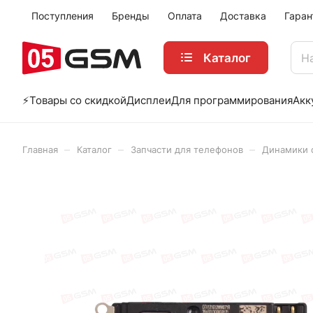
Поступления
Бренды
Оплата
Доставка
Гаран
Каталог
⚡️Товары со скидкой
Дисплеи
Для программирования
Акк
–
–
–
Главная
Каталог
Запчасти для телефонов
Динамики с