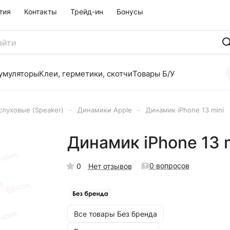
тия
Контакты
Трейд-ин
Бонусы
умуляторы
Клеи, герметики, скотчи
Товары Б/У
–
–
луховые (Speaker)
Динамики Apple
Динамик iPhone 13 mini
Динамик iPhone 13 
0 вопросов
0
Нет отзывов
Все товары Без бренда