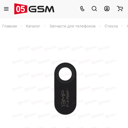
–
–
–
–
Главная
Каталог
Запчасти для телефонов
Стекла