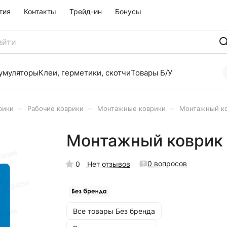
тия
Контакты
Трейд-ин
Бонусы
умуляторы
Клеи, герметики, скотчи
Товары Б/У
–
–
–
рики
Рабочие коврики
Монтажные коврики
Монтажный ко
Монтажный коврик 
0 вопросов
0
Нет отзывов
Все товары Без бренда