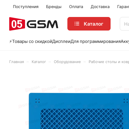
Поступления
Бренды
Оплата
Доставка
Гаран
Каталог
⚡️Товары со скидкой
Дисплеи
Для программирования
Акк
–
–
–
Главная
Каталог
Оборудование
Рабочие столы и ков