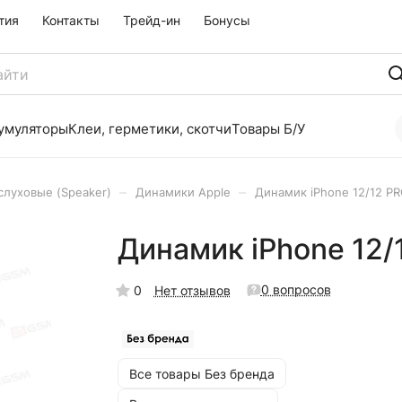
тия
Контакты
Трейд-ин
Бонусы
умуляторы
Клеи, герметики, скотчи
Товары Б/У
–
–
луховые (Speaker)
Динамики Apple
Динамик iPhone 12/12 P
Динамик iPhone 12/
0 вопросов
0
Нет отзывов
Все товары Без бренда