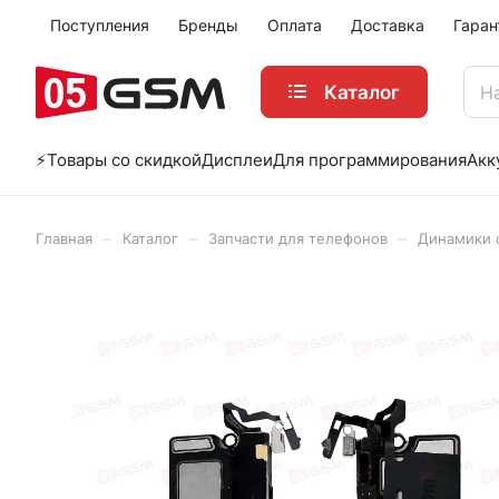
Поступления
Бренды
Оплата
Доставка
Гаран
Каталог
⚡️Товары со скидкой
Дисплеи
Для программирования
Акк
–
–
–
Главная
Каталог
Запчасти для телефонов
Динамики с