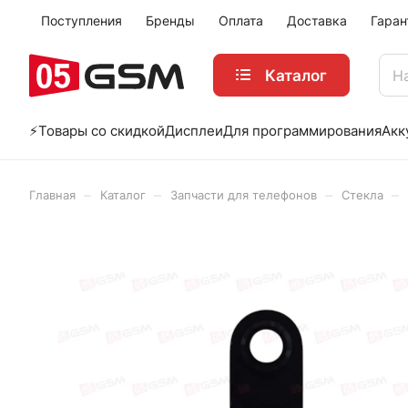
Поступления
Бренды
Оплата
Доставка
Гаран
Каталог
⚡️Товары со скидкой
Дисплеи
Для программирования
Акк
–
–
–
–
Главная
Каталог
Запчасти для телефонов
Стекла