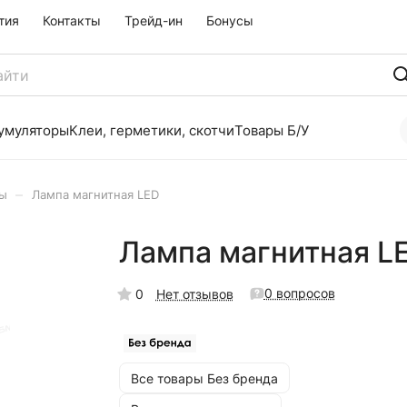
тия
Контакты
Трейд-ин
Бонусы
умуляторы
Клеи, герметики, скотчи
Товары Б/У
–
ры
Лампа магнитная LED
Лампа магнитная L
0 вопросов
0
Нет отзывов
Все товары Без бренда