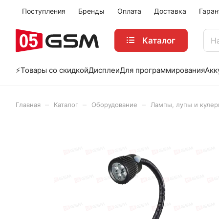
Поступления
Бренды
Оплата
Доставка
Гаран
Каталог
⚡️Товары со скидкой
Дисплеи
Для программирования
Акк
–
–
–
Главная
Каталог
Оборудование
Лампы, лупы и куле