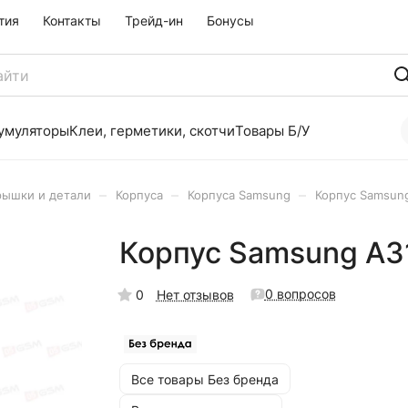
тия
Контакты
Трейд-ин
Бонусы
умуляторы
Клеи, герметики, скотчи
Товары Б/У
–
–
–
рышки и детали
Корпуса
Корпуса Samsung
Корпус Samsun
Корпус Samsung A3
0 вопросов
0
Нет отзывов
Все товары Без бренда