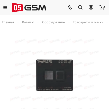
–
–
–
–
Главная
Каталог
Оборудование
Трафареты и маски