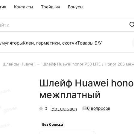
тия
Контакты
Трейд-ин
Бонусы
умуляторы
Клеи, герметики, скотчи
Товары Б/У
–
Шлейфы Huawei
Шлейф Huawei honor P30 LITE / Honor 20S ме
Шлейф Huawei honor
межплатный
0 вопросов
0
Нет отзывов