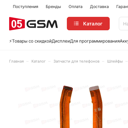
Поступления
Бренды
Оплата
Доставка
Гаран
Каталог
⚡️Товары со скидкой
Дисплеи
Для программирования
Акк
–
–
–
–
Главная
Каталог
Запчасти для телефонов
Шлейфы