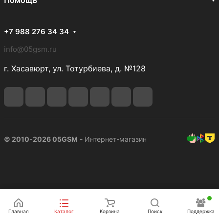
Помощь
+7 988 276 34 34
info@05gsm.ru
г. Хасавюрт, ул. Тотурбиева, д. №128
© 2010-2026 05GSM
- Интернет-магазин
Подписаться
Главная
Каталог
Корзина
Поиск
Поддержка