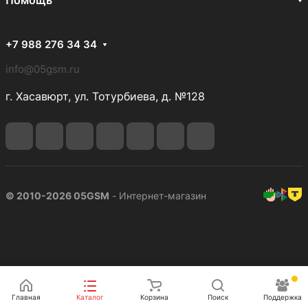
Помощь
+7 988 276 34 34
info@05gsm.ru
г. Хасавюрт, ул. Тотурбиева, д. №128
© 2010-2026 05GSM
- Интернет-магазин
Подписаться
Главная
Каталог
Корзина
Поиск
Поддержка