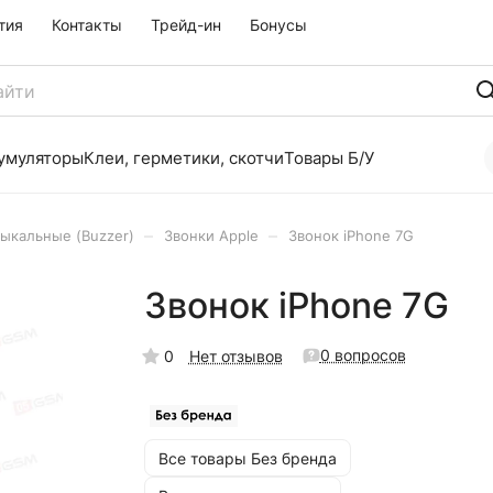
тия
Контакты
Трейд-ин
Бонусы
умуляторы
Клеи, герметики, скотчи
Товары Б/У
–
–
ыкальные (Buzzer)
Звонки Apple
Звонок iPhone 7G
Звонок iPhone 7G
0 вопросов
0
Нет отзывов
Все товары Без бренда