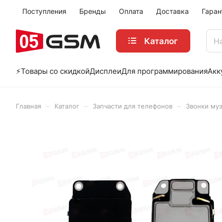
Поступления
Бренды
Оплата
Доставка
Гаран
Каталог
⚡️Товары со скидкой
Дисплеи
Для программирования
Акк
–
–
–
Главная
Каталог
Запчасти для телефонов
Звонки муз