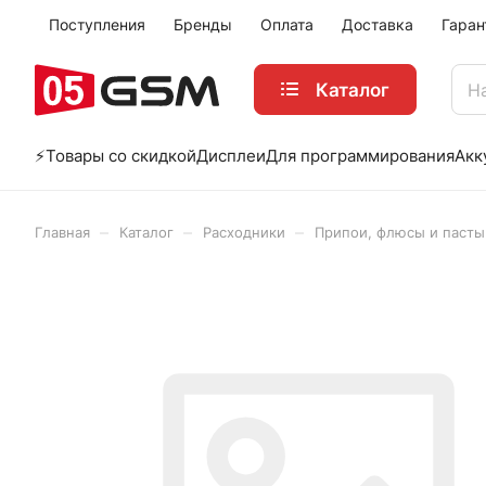
Поступления
Бренды
Оплата
Доставка
Гаран
Каталог
⚡️Товары со скидкой
Дисплеи
Для программирования
Акк
–
–
–
Главная
Каталог
Расходники
Припои, флюсы и пасты