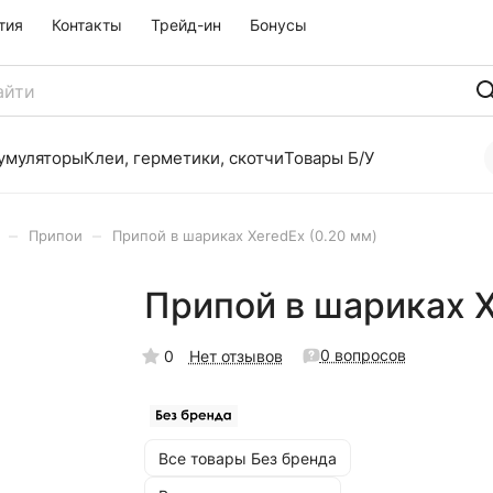
тия
Контакты
Трейд-ин
Бонусы
умуляторы
Клеи, герметики, скотчи
Товары Б/У
–
–
Припои
Припой в шариках XeredEx (0.20 мм)
Припой в шариках X
0 вопросов
0
Нет отзывов
Все товары Без бренда